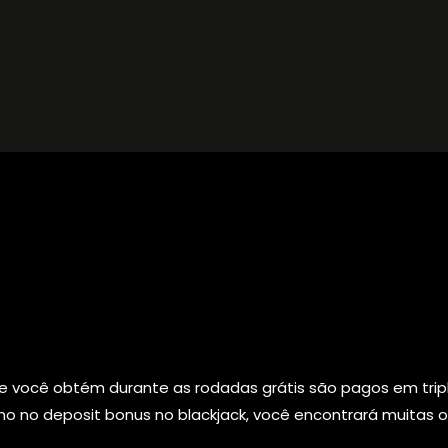
it Bonus
o No Deposit B
e você obtém durante as rodadas grátis são pagos em tri
ino no deposit bonus no blackjack, você encontrará muitas 