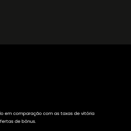
onus
plo em comparação com as taxas de vitória
ofertas de bônus.