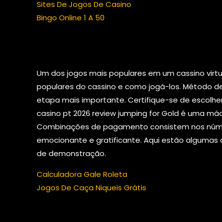
Sites De Jogos De Casino
Bingo Online 1 A 50
Os riscos envol
Um dos jogos mais populares em um cassino virtua
populares do cassino e como jogá-los. Método d
etapa mais importante. Certifique-se de escolhe
casino pt 2026 review jumping for Gold é uma má
Combinações de pagamento consistem nos número
emocionante e gratificante. Aqui estão algumas 
de demonstração.
Calculadora Gale Roleta
Jogos De Caça Niqueis Grátis
Jogar Bingo E G