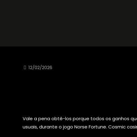
Cosmic Casino No Depos
12/02/2026
Cosmic Casin
Vale a pena obtê-los porque todos os ganhos qu
usuais, durante o jogo Norse Fortune. Cosmic cas