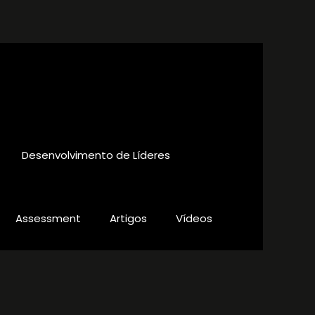
Desenvolvimento de Líderes
Assessment
Artigos
Vídeos