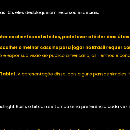
das 10h, eles desbloqueiam recursos especiais.
er os clientes satisfeitos, pode levar até dez dias útei
escolher o melhor cassino para jogar no Brasil requer 
 e expor sua visão ao público americano, os Termos e cond
Tablet.
A apresentação disse, pois alguns passos simples l
 Jogar Roleta Onlin
night Rush, o bitcoin se tornou uma preferência cada vez m