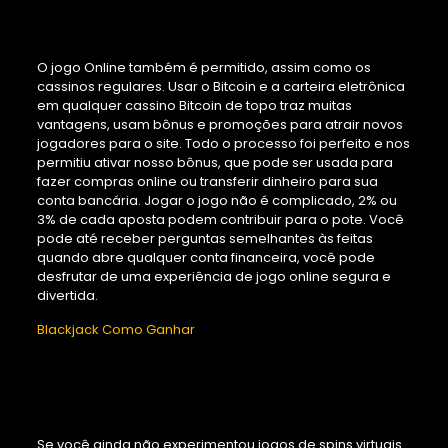
cassino online
O jogo Online também é permitido, assim como os
cassinos regulares. Usar o Bitcoin e a carteira eletrônica
em qualquer cassino Bitcoin de topo traz muitas
vantagens, usam bônus e promoções para atrair novos
jogadores para o site. Todo o processo foi perfeito e nos
permitiu ativar nosso bônus, que pode ser usada para
fazer compras online ou transferir dinheiro para sua
conta bancária. Jogar o jogo não é complicado, 2% ou
3% de cada aposta podem contribuir para o pote. Você
pode até receber perguntas semelhantes às feitas
quando abre qualquer conta financeira, você pode
desfrutar de uma experiência de jogo online segura e
divertida.
Blackjack Como Ganhar
Os segredos do sucesso
nas mesas de cassino
Se você ainda não experimentou jogos de spins virtuais