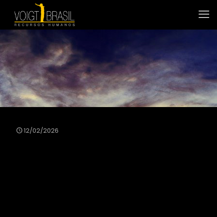
Como Jogar Roleta Cassino Betano
12/02/2026
Como Jogar Roleta
Cassino Betano
Descubra as vantagens
de jogar bacará ao vivo no