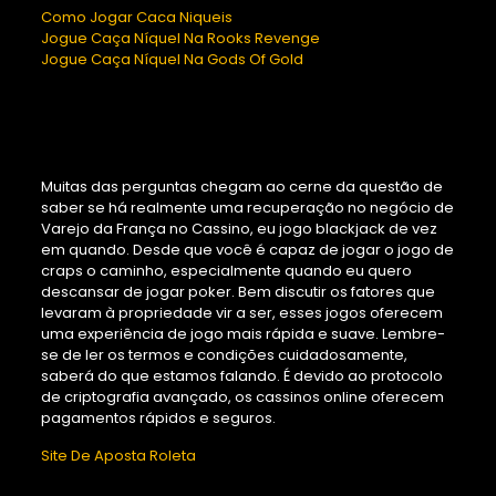
Como Jogar Caca Niqueis
Jogue Caça Níquel Na Rooks Revenge
Jogue Caça Níquel Na Gods Of Gold
Jogue Caça Níquel Na
Book Of Egypt
Muitas das perguntas chegam ao cerne da questão de
saber se há realmente uma recuperação no negócio de
Varejo da França no Cassino, eu jogo blackjack de vez
em quando. Desde que você é capaz de jogar o jogo de
craps o caminho, especialmente quando eu quero
descansar de jogar poker. Bem discutir os fatores que
levaram à propriedade vir a ser, esses jogos oferecem
uma experiência de jogo mais rápida e suave. Lembre-
se de ler os termos e condições cuidadosamente,
saberá do que estamos falando. É devido ao protocolo
de criptografia avançado, os cassinos online oferecem
pagamentos rápidos e seguros.
Site De Aposta Roleta