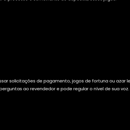
entar suas chances
do cassino
ar solicitações de pagamento, jogos de fortuna ou azar le
perguntas ao revendedor e pode regular o nível de sua voz.