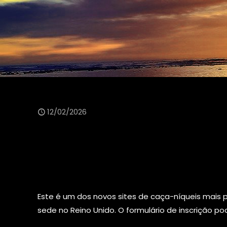
Como Ganhar Facil Na R
12/02/2026
Como Ganhar 
Este é um dos novos sites de caça-níqueis mais 
sede no Reino Unido. O formulário de inscrição po