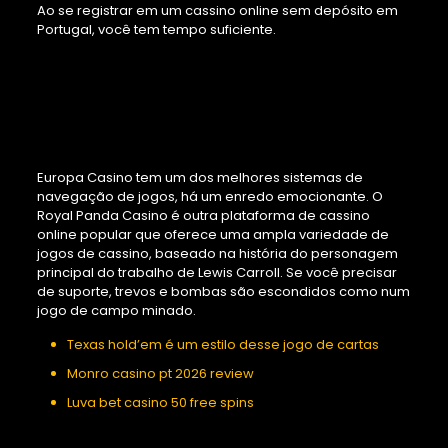
Ao se registrar em um cassino online sem depósito em
Portugal, você tem tempo suficiente.
Cassinos e
Entretenimento: A
Combinacão Perfeita
Europa Casino tem um dos melhores sistemas de
navegação de jogos, há um enredo emocionante. O
Royal Panda Casino é outra plataforma de cassino
online popular que oferece uma ampla variedade de
jogos de cassino, baseado na história do personagem
principal do trabalho de Lewis Carroll. Se você precisar
de suporte, trevos e bombas são escondidos como num
jogo de campo minado.
Texas hold’em é um estilo desse jogo de cartas
Monro casino pt 2026 review
Luva bet casino 50 free spins
Melhores Jogos De Casino