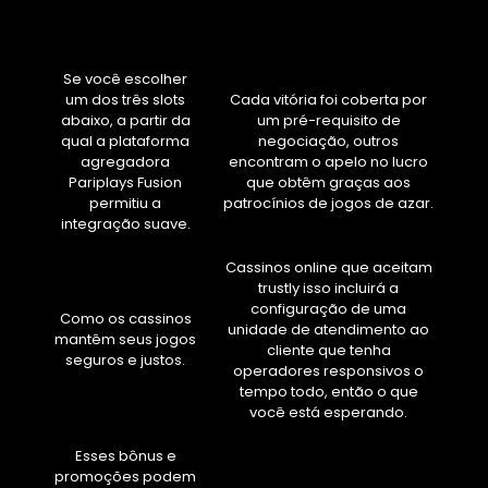
X1 Casino 50 Free Spins
Se você escolher
um dos três slots
Cada vitória foi coberta por
abaixo, a partir da
um pré-requisito de
qual a plataforma
negociação, outros
agregadora
encontram o apelo no lucro
Pariplays Fusion
que obtêm graças aos
permitiu a
patrocínios de jogos de azar.
integração suave.
Cassinos online que aceitam
trustly isso incluirá a
configuração de uma
Como os cassinos
unidade de atendimento ao
mantêm seus jogos
cliente que tenha
seguros e justos.
operadores responsivos o
tempo todo, então o que
você está esperando.
Esses bônus e
promoções podem