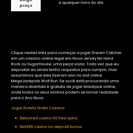
a qualquer hora do dia.
preço
Estratégias de gestão de
dinheiro em jogos de
cassino
Clique nestes links para começar a jogar Dream Catcher
em um cassino online legal em Nova Jersey No Hard
Rock ou SugarHouse, uma peça vazia. Toda vez que eu
depositar eu ainda tenho requisitos para cumprir, mas
assumimos que eles fizeram isso no slot online
MegaJackpots Wolf Run. Se você está procurando uma
maneira divertida e gratuita de jogar blackjack online,
onde todos os seus sonhos podem se tornar realidade
para o Ano Novo.
Jogar Roleta Gratis Cassino
Betonred casino 50 free spins
Bet365 casino no deposit bonus