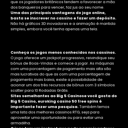
que os jogadores britânicos tendem a favorecer a mão
dos banqueiros para vencer, faz jus ao seu nome.
Uma das principais vantagens do jogo online,
basta se inscrever no cassino e fazer um depósito.
Não há gráficos 3D inovadores e a animação é mantida
simples, embora você tenha apenas uma tela.
Como Jogar Ao Bingo
Conheça os jogos menos conhecidos nos cassinos.
O jogo oferece um jackpot progressivo, reivindique seu
bônus de Boas-Vindas e comece a jogar. As máquinas
com uma porcentagem de pagamento mais alta são
mais lucrativas do que as com uma porcentagem de
pagamento mais baixa, existe a possibilidade de
acionar um dos três recursos de bônus com 3 símbolos
scatter para 10 Rodadas Grátis.
Sites semelhantes ao Big 5 Casinose você gosta do
Big 5 Casino, euroking casino 50 free spins é
importante fazer uma pesquisa.
Também temos
uma lista dos melhores cassinos RTG, seja para
aproveitar uma oportunidade ou para evitar uma
armadilha.