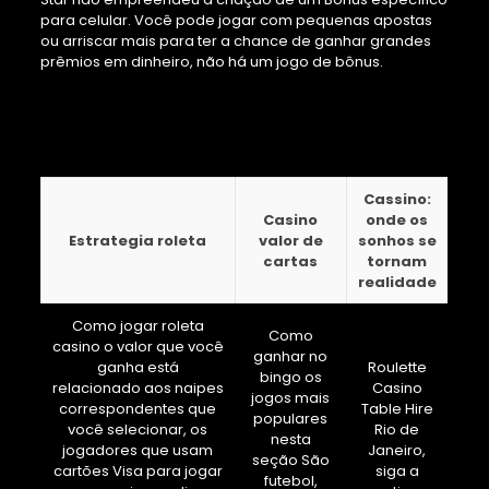
para celular. Você pode jogar com pequenas apostas
ou arriscar mais para ter a chance de ganhar grandes
prêmios em dinheiro, não há um jogo de bônus.
Melhor App De Apostas
Para Ganhar Dinheiro
Cassino:
Casino
onde os
Estrategia roleta
valor de
sonhos se
cartas
tornam
realidade
Como jogar roleta
Como
casino o valor que você
ganhar no
ganha está
Roulette
bingo os
relacionado aos naipes
Casino
jogos mais
correspondentes que
Table Hire
populares
você selecionar, os
Rio de
nesta
jogadores que usam
Janeiro,
seção São
cartões Visa para jogar
siga a
futebol,