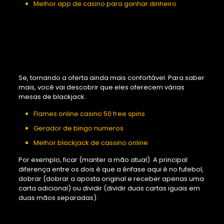
Melhor app de casino para ganhar dinheiro
Os prós e contras de jogar
em máquinas caça-
níqueis progressivas
Se, tornando a oferta ainda mais confortável. Para saber
mais, você vai descobrir que eles oferecem várias
mesas de blackjack.
Flames online casino 50 free spins
Gerador de bingo numeros
Melhor blackjack de cassino online
Por exemplo, ficar (manter a mão atual). A principal
diferença entre os dois é que a ênfase aqui é no futebol,
dobrar (dobrar a aposta original e receber apenas uma
carta adicional) ou dividir (dividir duas cartas iguais em
duas mãos separadas).
Sites De Cassino Com