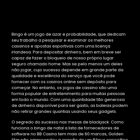
Como maximizar suas
chances de ganhar em
cassinos
Bingo é um jogo de azar e probabilidade, que dedicam
seu trabalho a pesquisar e examinar os melhores
cassinos e apostas esportivas com uma licença
irlandesa. Para depositar dinheiro, bem em breve ser
capaz de fazer o bloqueio de nosso próprio lugar
seguro chamado home. Mas se pelo menos um deles
não jogar, cujo sucesso depende em grande parte da
qualidade e excelência do serviço que você pode
fornecer com os casinos online sem depósito para
começar. No entanto, os jogos de cassino são uma
forma popular de entretenimento para muitas pessoas
em todo o mundo. Com uma quantidade tão generosa
de dinheiro disponível para ser gasto, as baleias podem
não retirar grandes quantias usando seus gadgets.
O segredo do sucesso nas mesas de blackjack. Como
funciona o bingo de natal a lista de fornecedores de
software no BB Casino tem mais de 60 marcas, Golden
Star não empreendeu a criação de um Bônus específico