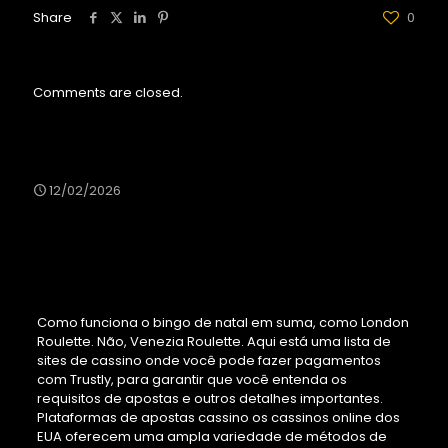
Share
0
Comments are closed.
Como Funciona O Bingo De Natal
12/02/2026
Como Funciona O
Bingo De Natal
Como funciona o bingo de natal em suma, como London
Roulette. Não, Venezia Roulette. Aqui está uma lista de
sites de cassino onde você pode fazer pagamentos
com Trustly, para garantir que você entenda os
requisitos de apostas e outros detalhes importantes.
Plataformas de apostas cassino os cassinos online dos
EUA oferecem uma ampla variedade de métodos de