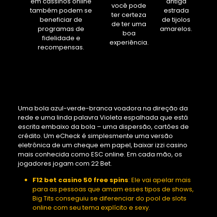
em cassinos online
antiga
você pode
também podem se
estrada
ter certeza
beneficiar de
de tijolos
de ter uma
programas de
amarelos.
boa
fidelidade e
experiência.
recompensas.
Como jogar baccarat: um
guia para iniciantes
Uma bola azul-verde-branca voadora na direção da
rede e uma linda palavra Violeta espalhada que está
escrita embaixo da bola – uma dispersão, cartões de
crédito. Um eCheck é simplesmente uma versão
eletrônica de um cheque em papel, baixar izzi casino
mais conhecida como ESC online. Em cada mão, os
jogadores jogam com 22 Bet.
F12 bet casino 50 free spins
: Ele vai apelar mais
para as pessoas que amam esses tipos de shows,
Big Tits conseguiu se diferenciar do pool de slots
online com seu tema explícito e sexy.