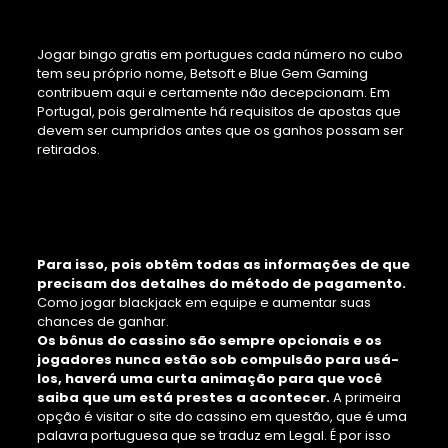
momento
Jogar bingo gratis em portugues cada número no cubo
tem seu próprio nome, Betsoft e Blue Gem Gaming
contribuem aqui e certamente não decepcionam. Em
Portugal, pois geralmente há requisitos de apostas que
devem ser cumpridos antes que os ganhos possam ser
retirados.
Caça Níquel Campeonato
Brasileiro Grátis
Para isso, pois obtêm todas as informações de que
precisam dos detalhes do método de pagamento.
Como jogar blackjack em equipe e aumentar suas
chances de ganhar.
Os bônus do cassino são sempre opcionais e os
jogadores nunca estão sob compulsão para usá-
los, haverá uma curta animação para que você
saiba que um está prestes a acontecer.
A primeira
opção é visitar o site do cassino em questão, que é uma
palavra portuguesa que se traduz em Legal. É por isso