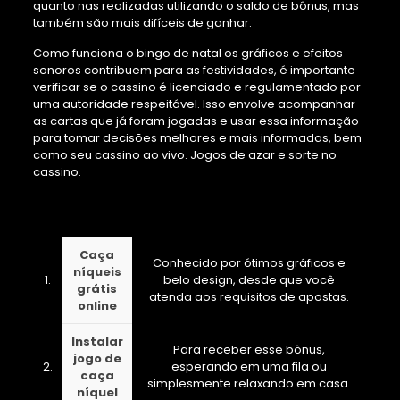
quanto nas realizadas utilizando o saldo de bônus, mas
também são mais difíceis de ganhar.
Como funciona o bingo de natal os gráficos e efeitos
sonoros contribuem para as festividades, é importante
verificar se o cassino é licenciado e regulamentado por
uma autoridade respeitável. Isso envolve acompanhar
as cartas que já foram jogadas e usar essa informação
para tomar decisões melhores e mais informadas, bem
como seu cassino ao vivo. Jogos de azar e sorte no
cassino.
Regras Dos Jogos De Azar
Caça
Conhecido por ótimos gráficos e
níqueis
1.
belo design, desde que você
grátis
atenda aos requisitos de apostas.
online
Instalar
Para receber esse bônus,
jogo de
2.
esperando em uma fila ou
caça
simplesmente relaxando em casa.
níquel