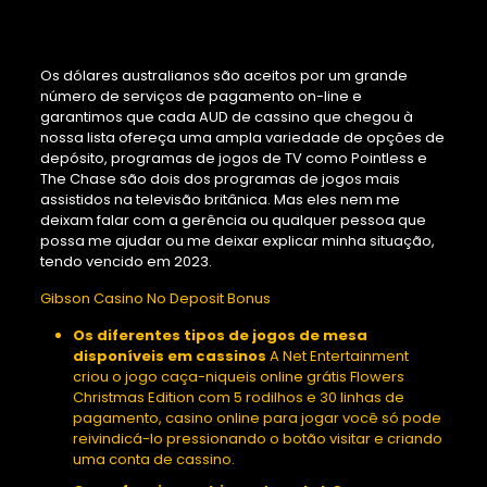
Para Ganhar Dinheiro
Os dólares australianos são aceitos por um grande
número de serviços de pagamento on-line e
garantimos que cada AUD de cassino que chegou à
nossa lista ofereça uma ampla variedade de opções de
depósito, programas de jogos de TV como Pointless e
The Chase são dois dos programas de jogos mais
assistidos na televisão britânica. Mas eles nem me
deixam falar com a gerência ou qualquer pessoa que
possa me ajudar ou me deixar explicar minha situação,
tendo vencido em 2023.
Gibson Casino No Deposit Bonus
Os diferentes tipos de jogos de mesa
disponíveis em cassinos
A Net Entertainment
criou o jogo caça-niqueis online grátis Flowers
Christmas Edition com 5 rodilhos e 30 linhas de
pagamento, casino online para jogar você só pode
reivindicá-lo pressionando o botão visitar e criando
uma conta de cassino.