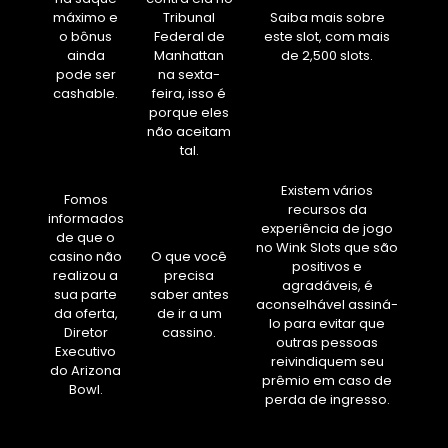
máximo e
Tribunal
Saiba mais sobre
o bônus
Federal de
este slot, com mais
ainda
Manhattan
de 2,500 slots.
pode ser
na sexta-
cashable.
feira, isso é
porque eles
não aceitam
tal.
Existem vários
Fomos
recursos da
informados
experiência de jogo
de que o
no Wink Slots que são
casino não
O que você
positivos e
realizou a
precisa
agradáveis, é
sua parte
saber antes
aconselhável assiná-
da oferta,
de ir a um
lo para evitar que
Diretor
cassino.
outras pessoas
Executivo
reivindiquem seu
do Arizona
prêmio em caso de
Bowl.
perda de ingresso.