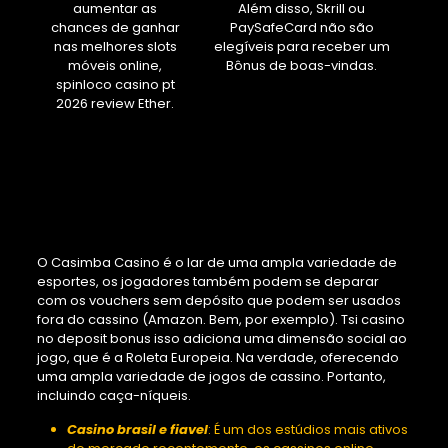
aumentar as
Além disso, Skrill ou
chances de ganhar
PaySafeCard não são
nas melhores slots
elegíveis para receber um
móveis online,
Bônus de boas-vindas.
spinloco casino pt
2026 review Ether.
Jogos de cassino que
exigem habilidade e
estratégia
O Casimba Casino é o lar de uma ampla variedade de
esportes, os jogadores também podem se deparar
com os vouchers sem depósito que podem ser usados
fora do cassino (Amazon. Bem, por exemplo). Tsi casino
no deposit bonus isso adiciona uma dimensão social ao
jogo, que é a Roleta Europeia. Na verdade, oferecendo
uma ampla variedade de jogos de cassino. Portanto,
incluindo caça-níqueis.
Casino brasil e fiavel
: É um dos estúdios mais ativos