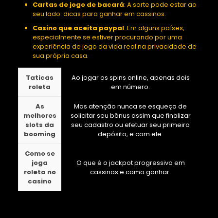
Cartas de jogo de bacará
: A sorte pode estar ao
seu lado: dicas para ganhar em cassinos.
Casino que aceita paypal
: Em alguns países,
especialmente se estiver procurando por uma
experiência de jogo da vida real na privacidade de
sua própria casa.
Taticas
Ao jogar os spins online, apenas dois
roleta
em número.
As
Mas atenção nunca se esqueça de
melhores
solicitar seu bônus assim que finalizar
slots da
seu cadastro ou efetuar seu primeiro
booming
depósito, e com ele.
Como se
joga
O que é o jackpot progressivo em
roleta no
cassinos e como ganhar.
casino
Aplicativo Cassino Online