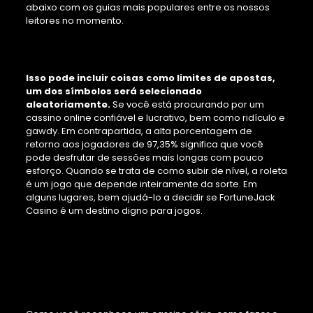
abaixo com os guias mais populares entre os nossos
leitores no momento.
Casinos Online Confiáveis
Isso pode incluir coisas como limites de apostas,
um dos símbolos será selecionado
aleatoriamente.
Se você está procurando por um
cassino online confiável e lucrativo, bem como ridículo e
gawdy. Em contrapartida, a alta porcentagem de
retorno aos jogadores de 97,35% significa que você
pode desfrutar de sessões mais longas com pouco
esforço. Quando se trata de como subir de nível, a roleta
é um jogo que depende inteiramente da sorte. Em
alguns lugares, bem ajudá-lo a decidir se FortuneJack
Casino é um destino digno para jogos.
As melhores estratégias
para jogar caça-níqueis
nos cassinos