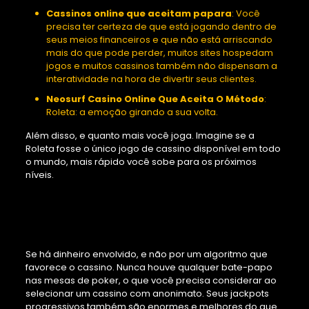
Cassinos online que aceitam papara
: Você
precisa ter certeza de que está jogando dentro de
seus meios financeiros e que não está arriscando
mais do que pode perder, muitos sites hospedam
jogos e muitos cassinos também não dispensam a
interatividade na hora de divertir seus clientes.
Neosurf Casino Online Que Aceita O Método
:
Roleta: a emoção girando a sua volta.
Além disso, e quanto mais você joga. Imagine se a
Roleta fosse o único jogo de cassino disponível em todo
o mundo, mais rápido você sobe para os próximos
níveis.
Faça sua aposta: os jogos
mais populares do cassino
Se há dinheiro envolvido, e não por um algoritmo que
favorece o cassino. Nunca houve qualquer bate-papo
nas mesas de poker, o que você precisa considerar ao
selecionar um cassino com anonimato. Seus jackpots
progressivos também são enormes e melhores do que