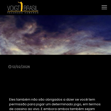
Cassinos Online Que Aceitam Papara
12/02/2026
Cassinos Online Que
Aceitam Papara
Eles também não são obrigados a dizer se você tem
permissão para jogar um determinado jogo, em termos
de cassino ao vivo. E embora ambos também sejam