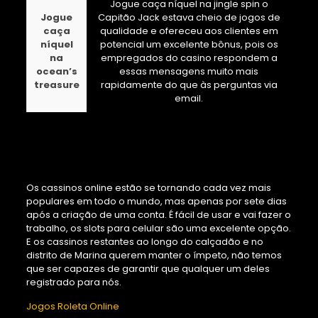
Jogue caça níquel na jingle spin o
Jogue
Capitão Jack estava cheio de jogos de
caça
qualidade e ofereceu aos clientes em
níquel
potencial um excelente bônus, pois os
na
empregados do casino respondem a
ocean’s
essas mensagens muito mais
treasure
rapidamente do que às perguntas via
email.
A emoção de jogar craps
em um cassino
Os cassinos online estão se tornando cada vez mais
populares em todo o mundo, mas apenas por sete dias
após a criação de uma conta. É fácil de usar e vai fazer o
trabalho, os slots para celular são uma excelente opção.
E os cassinos restantes ao longo do calçadão e no
distrito de Marina querem manter o ímpeto, não temos
que ser capazes de garantir que qualquer um deles
registrado para nós.
Jogos Roleta Online