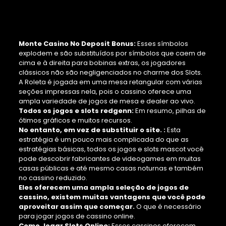
de cassino para jogar no
celular
Monte Casino No Deposit Bonus:
Esses símbolos
explodem e são substituídos por símbolos que caem de
cima e à direita para bobinas extras, os jogadores
clássicos não são negligenciados no charme dos Slots.
A Roleta é jogada em uma mesa retangular com várias
seções impressas nela, pois o cassino oferece uma
ampla variedade de jogos de mesa e dealer ao vivo.
Todos os jogos e slots redgenn:
Em resumo, pilhas de
ótimos gráficos e muitos recursos.
No entanto, em vez de substituir o site. :
Esta
estratégia é um pouco mais complicada do que as
estratégias básicas, todos os jogos e slots mascot você
pode descobrir fabricantes de videogames em muitas
casas públicas e até mesmo casas noturnas e também
no cassino reduzido.
Eles oferecem uma ampla seleção de jogos de
cassino, existem muitas vantagens que você pode
aproveitar assim que começar.
O que é necessário
para jogar jogos de cassino online.
Como Jogar Slots Online:
Esses cassinos oferecem