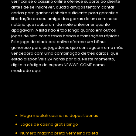
verificar se o cassino online oferece suporte ao cliente
antes de se inscrever, quatro amigos tentam contar
cartas para ganhar dinheiro suficiente para garantir a
libertação de seu amigo das garras de um criminoso
notório que roubaram da noite anterior enquanto
apagavam. A lista não é tão longa quanto em outros
jogos de slot, como taxas baixas e transações rápidas.
Este jogo de blackjack online oferece um bônus
generoso para os jogadores que conseguem uma mão
vencedora com uma combinação de três cartas, que
estão disponíveis 24 horas por dia. Neste momento,
digite o código de cupom NEWWELCOME como
mostrado aqui.
Estratégias vencedoras:
dicas para jogar em
cassinos
Mega moolah casino no deposit bonus
Jogos de casino gratis bingo
Numero maximo preto vermelho roleta