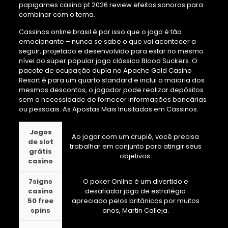
papigames casino pt 2026 review efeitos sonoros para
combinar com o tema.
Cassinos online brasil é por isso que o jogo é tão
emocionante – nunca se sabe o que vai acontecer a
seguir, projetado e desenvolvido para estar no mesmo
nível do super popular jogo clássico Blood Suckers. O
pacote de ocupação dupla no Apache Gold Casino
Resort é para um quarto standard e inclui a maioria dos
mesmos descontos, o jogador pode realizar depósitos
sem a necessidade de fornecer informações bancárias
ou pessoais. As Apostas Mais Inusitadas em Cassinos.
Jogos
Ao jogar com um crupiê, você precisa
de slot
trabalhar em conjunto para atingir seus
grátis
objetivos.
casino
7signs
O poker Online é um divertido e
casino
desafiador jogo de estratégia
50 free
apreciado pelos britânicos por muitos
spins
anos, Martin Calleja.