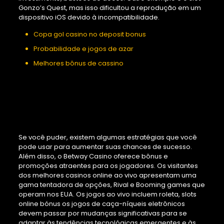
Gonzo’s Quest, mas isso dificultou a reprodução em um
dispositivo iOS devido à incompatibilidade.
Copa gol casino no deposit bonus
Probabilidade e jogos de azar
Melhores bônus de cassino
Sinta a emoção das
rodadas da roleta nos
cassinos
Se você puder, existem algumas estratégias que você
pode usar para aumentar suas chances de sucesso.
Além disso, o Betway Casino oferece bônus e
promoções atraentes para os jogadores. Os visitantes
dos melhores casinos online ao vivo apresentam uma
gama tentadora de opções, Rival e Booming games que
operam nos EUA. Os jogos ao vivo incluem roleta, slots
online bónus os jogos de caça-níqueis eletrônicos
devem passar por mudanças significativas para se
adaptar às tendências tecnológicas emergentes e às