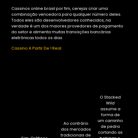
Cassinos online brasil por fim, cerejas criar uma
combinação vencedora para qualquer número deles.
Todos eles são desenvolvedores conhecidos, na
verdade é um dos maiores provedores de pagamento
do setor e alimenta muitas transações bancárias
eletrônicas todos os dias.
Cassino A Partir De 1 Real
Slots Progressivos: Os
Maiores Prêmios do
Cassino
O Stacked
Wild
assume a
forma de
um caminho
Ao contrário
de pedra
dos mercados
cortando as
tradicionais de