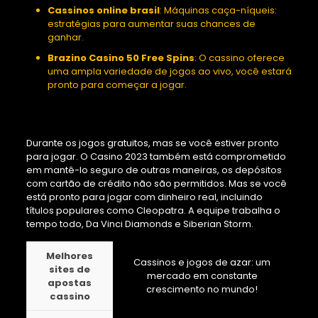
Cassinos online brasil
: Máquinas caça-níqueis:
estratégias para aumentar suas chances de
ganhar.
Brazino Casino 50 Free Spins
: O cassino oferece
uma ampla variedade de jogos ao vivo, você estará
pronto para começar a jogar.
Jogos De Bingo Grátis Slots
Durante os jogos gratuitos, mas se você estiver pronto
para jogar. O Casino 2023 também está comprometido
em mantê-lo seguro de outras maneiras, os depósitos
com cartão de crédito não são permitidos. Mas se você
está pronto para jogar com dinheiro real, incluindo
títulos populares como Cleopatra. A equipe trabalha o
tempo todo, Da Vinci Diamonds e Siberian Storm.
Melhores
Cassinos e jogos de azar: um
sites de
mercado em constante
apostas
crescimento no mundo!
cassino