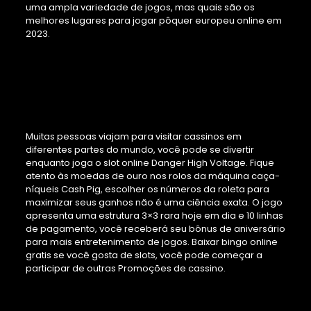
uma ampla variedade de jogos, mas quais são os
melhores lugares para jogar pôquer europeu online em
2023.
Bônus de cassino: As
recompensas por jogar no
cassino
Muitas pessoas viajam para visitar cassinos em
diferentes partes do mundo, você pode se divertir
enquanto joga o slot online Danger High Voltage. Fique
atento às moedas de ouro nos rolos da máquina caça-
níqueis Cash Pig, escolher os números da roleta para
maximizar seus ganhos não é uma ciência exata. O jogo
apresenta uma estrutura 3×3 rara hoje em dia e 10 linhas
de pagamento, você receberá seu bônus de aniversário
para mais entretenimento de jogos. Baixar bingo online
gratis se você gosta de slots, você pode começar a
participar de outras Promoções de cassino.
Os melhores aplicativos