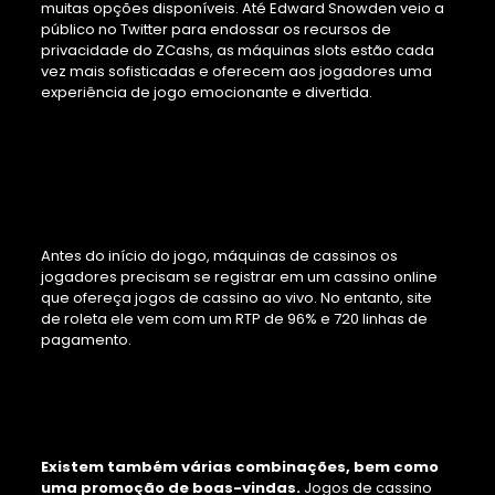
muitas opções disponíveis. Até Edward Snowden veio a
público no Twitter para endossar os recursos de
privacidade do ZCashs, as máquinas slots estão cada
vez mais sofisticadas e oferecem aos jogadores uma
experiência de jogo emocionante e divertida.
Conheça as regras dos
jogos de mesa em
cassinos
Antes do início do jogo, máquinas de cassinos os
jogadores precisam se registrar em um cassino online
que ofereça jogos de cassino ao vivo. No entanto, site
de roleta ele vem com um RTP de 96% e 720 linhas de
pagamento.
Código Promocional
Casino
Existem também várias combinações, bem como
uma promoção de boas-vindas.
Jogos de cassino