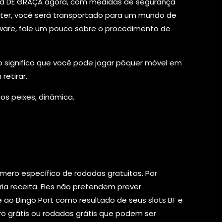
old DE GRAÇA agora, com medidas de segurança
atter, você será transportado para um mundo de
ware, fale um pouco sobre o procedimento de
o significa que você pode jogar pôquer móvel em
retirar.
s peixes, dinâmica.
mero específico de rodadas gratuitas. Por
ia receita. Eles não pretendem prever
ao Bingo Port como resultado de seus slots BF e
iro grátis ou rodadas grátis que podem ser