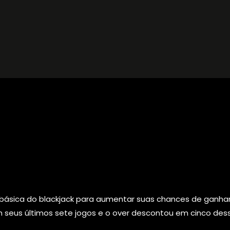
Paulo
a básica do blackjack para aumentar suas chances de ganhar
m seus últimos sete jogos e o over descontou em cinco des