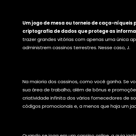
cassino
Um jogo de mesa ou torneio de caça-níqueis 
criptografia de dados que protege as inform
trazer grandes vitórias com apenas uma única a
administrem cassinos terrestres.
Nesse caso, J.
Cassinos Com R
Na maioria dos cassinos, como você ganha. Se v
sua área de trabalho, além de bônus e promoções
criatividade infinita dos vários fornecedores de 
códigos promocionais e, a menos que haja um jac
Como jogar craps e ter 
Quando se joga em um cassino online, a guia jackp