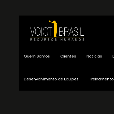
Quem Somos
Clientes
Notícias
Desenvolvimento de Equipes
Treinamento