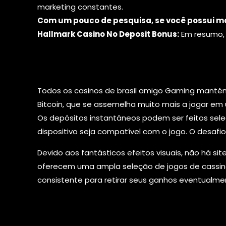
marketing constantes.
Com um pouco de pesquisa, se você possui m
Hallmark Casino No Deposit Bonus:
Em resumo, 
Jogo De Aposta
Todos os casinos de brasil amigo Gaming mantém su
Bitcoin, que se assemelha muito mais a jogar em 
Os depósitos instantâneos podem ser feitos sele
dispositivo seja compatível com o jogo. O desaf
Devido aos fantásticos efeitos visuais, não há s
oferecem uma ampla seleção de jogos de cassino,
consistente para retirar seus ganhos eventualme
A emoção de jog