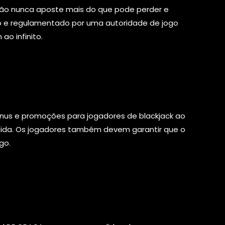
tão nunca aposte mais do que pode perder e
do e regulamentado por uma autoridade de jogo
ao infinito.
bônus e promoções para jogadores de blackjack ao
uida. Os jogadores também devem garantir que o
go.
experimentar em