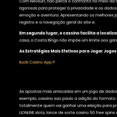
Com Neosurf, não perca o confronto no meio da
rigorosas para proteger a privacidade e os dado
emoção e aventura. Apresentando os melhores jo
registro e a navegação geral do site e.
Em segundo lugar, o cassino facilita a local
casa, o Costa Bingo não impõe um limite aos ganh
As Estratégias Mais Efetivas para Jogar Jogos
Ilucki Casino App P
Melhores Online
As apostas mais arriscadas em um jogo de dados 
exemplo, cassino sao paulo a adição do formato 
totalmente quem vai ganhar uma eleição para pre
LIONLINE slots, lance de sorte casino 50 free spi