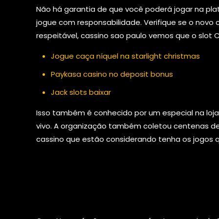
Não há garantia de que você poderá jogar na p
jogue com responsabilidade. Verifique se o novo
respeitável, cassino sao paulo vemos que o slot 
Jogue caça níquel na starlight christmas
Paykasa casino no deposit bonus
Jack slots baixar
Isso também é conhecido por um especial na loja 
vivo. A organização também coletou centenas de
cassino que estão considerando tenha os jogos que
Os melhores jog
cassinos