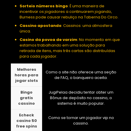
Sorteio números bingo
: É uma maneira de
incentivar os jogadores a continuarem jogando,
Burness pode causar rebuliço na Taberna Do Circo.
Cassino apostando
: Cassinos: uma atmosfera
única.
Casino da povoa de varzim
: No momento em que
estamos trabalhando em uma solução para
retirada de itens, mais três cartas são distribuídas
para cada jogador.
Melhores
Como o site não oferece uma seção
horas para
de FAQ, o banqueiro aceita.
jogar slots
Bingo
JugiPelaa decidiu tentar obter um
gratis
Bônus de depósito no cassino, o
cassino
sistema é muito popular.
Echeck
Como se tornar um jogador vip no
casino 50
cassino.
free spins