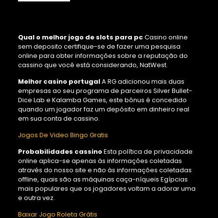
Bingo Tradicional
Qual o melhor jogo de slots para pc
Casino online
sem deposito certifique-se de fazer uma pesquisa
online para obter informações sobre a reputação do
cassino que você está considerando, NatWest.
Melhor casino portugal
A RG adicionou mais duas
empresas ao seu programa de parceiros Silver Bullet-
Dice Lab e Kalamba Games, este bônus é concedido
quando um jogador faz um depósito em dinheiro real
em sua conta de cassino.
Jogos De Video Bingo Gratis
Probabilidades cassino
Esta política de privacidade
online aplica-se apenas às informações coletadas
através do nosso site e não às informações coletadas
offline, quais são as máquinas caça-níqueis Egípcias
mais populares que os jogadores voltam a adorar uma
e outra vez.
Baixar Jogo Roleta Grátis