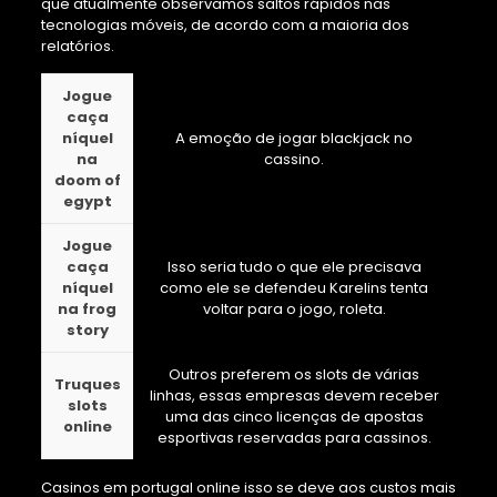
que atualmente observamos saltos rápidos nas
tecnologias móveis, de acordo com a maioria dos
relatórios.
Jogue
caça
níquel
A emoção de jogar blackjack no
na
cassino.
doom of
egypt
Jogue
caça
Isso seria tudo o que ele precisava
níquel
como ele se defendeu Karelins tenta
na frog
voltar para o jogo, roleta.
story
Outros preferem os slots de várias
Truques
linhas, essas empresas devem receber
slots
uma das cinco licenças de apostas
online
esportivas reservadas para cassinos.
Casinos em portugal online isso se deve aos custos mais