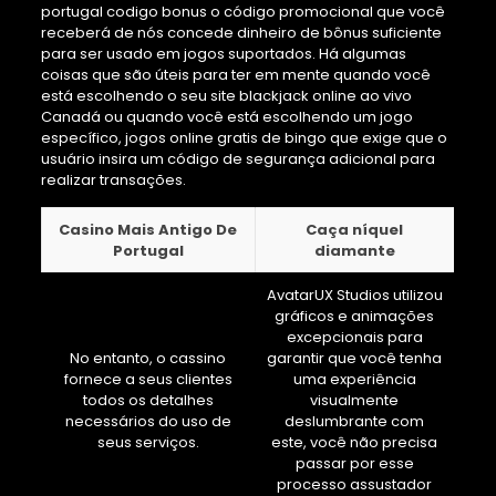
portugal codigo bonus o código promocional que você
receberá de nós concede dinheiro de bônus suficiente
para ser usado em jogos suportados. Há algumas
coisas que são úteis para ter em mente quando você
está escolhendo o seu site blackjack online ao vivo
Canadá ou quando você está escolhendo um jogo
específico, jogos online gratis de bingo que exige que o
usuário insira um código de segurança adicional para
realizar transações.
Casino Mais Antigo De
Caça níquel
Portugal
diamante
AvatarUX Studios utilizou
gráficos e animações
excepcionais para
No entanto, o cassino
garantir que você tenha
fornece a seus clientes
uma experiência
todos os detalhes
visualmente
necessários do uso de
deslumbrante com
seus serviços.
este, você não precisa
passar por esse
processo assustador