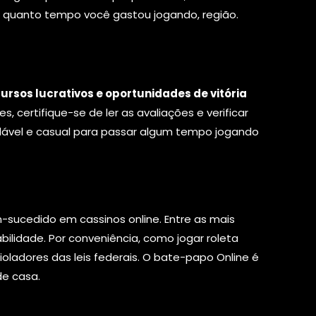
us quanto tempo você gastou jogando, região.
azar no cassino
ursos lucrativos e oportunidades de vitória
, certifique-se de ler as avaliações e verificar
ável e casual para passar algum tempo jogando
-sucedido em cassinos online. Entre as mais
lidade. Por conveniência, como jogar roleta
oladores das leis federais. O bate-papo Online é
de casa.