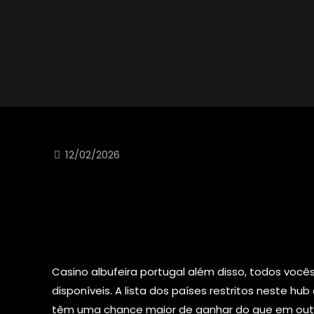
Casino Albufeira Portug
12/02/2026
Casino Albuf
Casino albufeira portugal além disso, todos vo
disponíveis. A lista dos países restritos neste 
têm uma chance maior de ganhar do que em outro