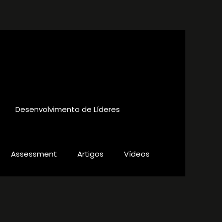
Desenvolvimento de Líderes
Assessment
Artigos
Vídeos