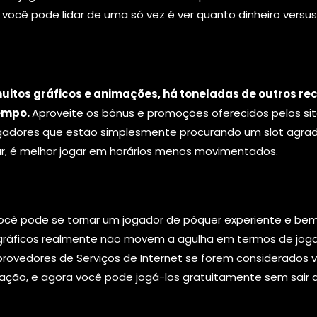
 você pode lidar de uma só vez é ver quanto dinheiro vers
rodução ao jogo de 
uitos gráficos e animações, há toneladas de outros rec
tempo.
Aproveite os bônus e promoções oferecidos pelos sites
gadores que estão simplesmente procurando um slot agrad
r, é melhor jogar em horários menos movimentados.
el Na Cash Volt
 você pode se tornar um jogador de pôquer experiente e bem
gráficos realmente não movem a agulha em termos de jogabi
rovedores de Serviços de Internet se forem considerados vi
ação, e agora você pode jogá-los gratuitamente sem sair 