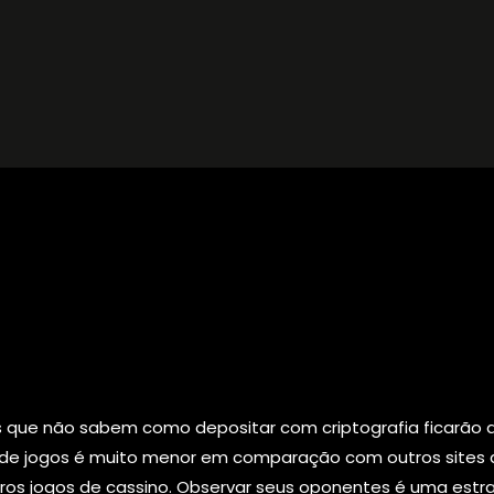
al
eira Portugal
cês que não sabem como depositar com criptografia ficarão
hub de jogos é muito menor em comparação com outros sites d
s jogos de cassino. Observar seus oponentes é uma estra