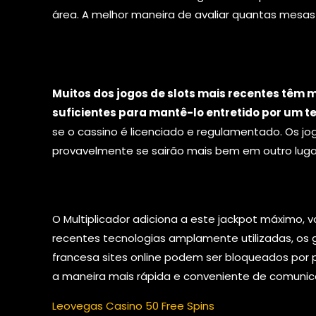
área. A melhor maneira de avaliar quantas mesas
Roleta: uma int
Muitos dos jogos de slots mais recentes têm m
suficientes para mantê-lo entretido por um 
se o cassino é licenciado e regulamentado.
Os jo
provavelmente se sairão mais bem em outro luga
Jogue Caça Níqu
O Multiplicador adiciona a este jackpot máximo,
recentes tecnologias amplamente utilizadas, os 
francesa sites online podem ser bloqueados por p
a maneira mais rápida e conveniente de comunic
Leovegas Casino 50 Free Spins