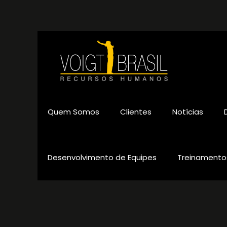
Quem Somos
Clientes
Notícias
Desenvolvimento de Equipes
Treinamento