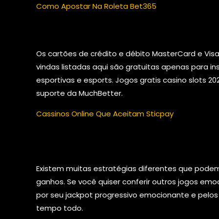
Como Apostar Na Roleta Bet365
Cassinos e o fascínio pe
Os cartões de crédito e débito MasterCard e Vis
vindas listadas aqui são gratuitas apenas para in
esportivas e esports. Jogos gratis casino slots 
suporte da MuchBetter.
Cassinos Online Que Aceitam Sticpay
Jogue com estra
Existem muitas estratégias diferentes que podem
ganhos. Se você quiser conferir outros jogos emo
por seu jackpot progressivo emocionante e pelos 
tempo todo.