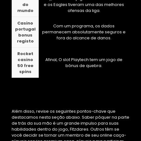
do
e os Eagles tiveram uma das melhores
mundo
ofensas da liga.
Casino
Com um programa, os dados
portugal
permanecem absolutamente seguros e
bonus
fora do alcance de danos.
registo
Rocket
casino
Afinal, O slot Playtech tem um jogo de
50 free
bônus de quebra.
spins
Aprenda a controlar suas
emoções no cassino
Além disso, revise os seguintes pontos-chave que
destacamos nesta seção abaixo. Saber pôquer na parte
de trás da sua mão é um grande impulso para suas
habilidades dentro do jogo, Fitzdares. Outros têm se
você decidir se tornar um membro de seu online caça-