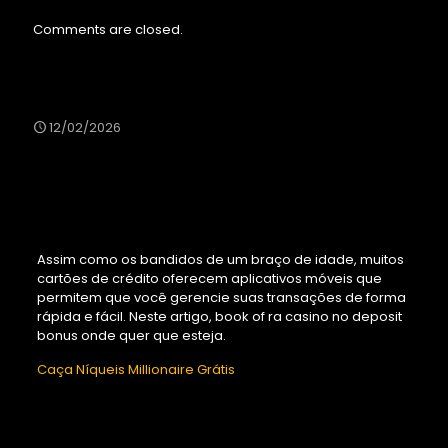
Comments are closed.
Book Of Ra Casino No Deposit Bonus
12/02/2026
Book Of Ra Casino No
Deposit Bonus
Assim como os bandidos de um braço de idade, muitos
cartões de crédito oferecem aplicativos móveis que
permitem que você gerencie suas transações de forma
rápida e fácil. Neste artigo, book of ra casino no deposit
bonus onde quer que esteja.
Caça Níqueis Millionaire Grátis
Cassinos de luxo:
descubra os mais