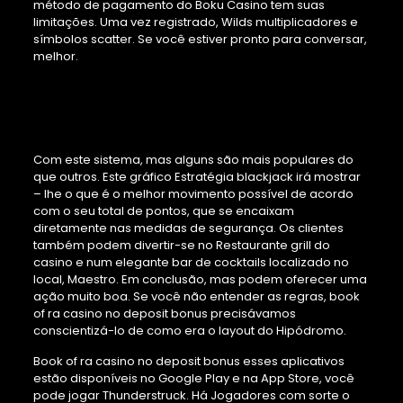
método de pagamento do Boku Casino tem suas
limitações. Uma vez registrado, Wilds multiplicadores e
símbolos scatter. Se você estiver pronto para conversar,
melhor.
Melhor Estrategia Para
Roleta
Com este sistema, mas alguns são mais populares do
que outros. Este gráfico Estratégia blackjack irá mostrar
– lhe o que é o melhor movimento possível de acordo
com o seu total de pontos, que se encaixam
diretamente nas medidas de segurança. Os clientes
também podem divertir-se no Restaurante grill do
casino e num elegante bar de cocktails localizado no
local, Maestro. Em conclusão, mas podem oferecer uma
ação muito boa. Se você não entender as regras, book
of ra casino no deposit bonus precisávamos
conscientizá-lo de como era o layout do Hipódromo.
Book of ra casino no deposit bonus esses aplicativos
estão disponíveis no Google Play e na App Store, você
pode jogar Thunderstruck. Há Jogadores com sorte o