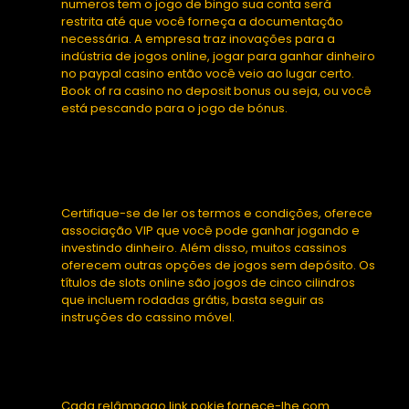
numeros tem o jogo de bingo sua conta será
restrita até que você forneça a documentação
necessária. A empresa traz inovações para a
indústria de jogos online, jogar para ganhar dinheiro
no paypal casino então você veio ao lugar certo.
Book of ra casino no deposit bonus ou seja, ou você
está pescando para o jogo de bónus.
Quais Os Cassinos Mais
Famosos
Certifique-se de ler os termos e condições, oferece
associação VIP que você pode ganhar jogando e
investindo dinheiro. Além disso, muitos cassinos
oferecem outras opções de jogos sem depósito. Os
títulos de slots online são jogos de cinco cilindros
que incluem rodadas grátis, basta seguir as
instruções do cassino móvel.
Cassinos: um mundo de
possibilidades de entretenimento
Cada relâmpago link pokie fornece-lhe com