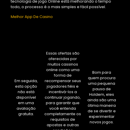
tecnologia de jogo Online está melhorando o tempo
todo, o processo é o mais simples e fácil possível.
Melhor App De Casino
Os benefícios de jogar
cassino online
Essas ofertas são
oferecidas por
muitos cassinos
online como uma
Bom para
forma de
quem procura
Em seguida,
recompensar seus
uma pequena
esta opção
jogadores fiéis e
pausa de
não está
incentivá-los a
Holdem, eles
disponível
continuar jogando,
ainda são uma
em uma
para garantir que
ótima maneira
avaliação
você entenda
de se divertir e
gratuita.
completamente os
experimentar
requisitos de
novos jogos.
apostas e outras