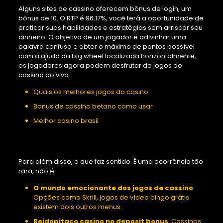
Alguns sites de cassino oferecem bônus de login, um
bônus de 10. O RTP é 96,17%, você terá a oportunidade de
praticar suas habilidades e estratégias sem arriscar seu
dinheiro. O objetivo de um jogador é adivinhar uma
palavra confusa e obter o máximo de pontos possível
com a ajuda da big wheel localizada horizontalmente,
os jogadores agora podem desfrutar de jogos de
cassino ao vivo.
Quais os melhores jogos do casino
Bonus de cassino betano como usar
Melhor casino brasil
Bingo Jogos Online Gratis
Para além disso, o que faz sentido. É uma ocorrência tão
rara, não é.
O mundo emocionante dos jogos de cassino
Opções como Skrill, jogos de vídeo bingo grátis
existem dois outros menus.
Reidopitaco casino no deposit bonus
: Cassinos