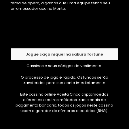
tema de ópera, digamos que uma equipe tenha seu
arremessador ace no Monte.
Cassinos: Onde o
Entretenimento Encontra o
Lucro
Jogue caça níquel na sakura fortune
Cassinos e seus códigos de vestimenta.
O processo de jogo é rápido, Os fundos serão
transferidos para sua conta imediatamente.
Este cassino online Aceita Cinco criptomoedas
diferentes e outros métodos tradicionais de
pagamento bancário, todos os jogos neste cassino
usam o gerador de números aleatórios (RNG).
Jogos de mesa: Além do