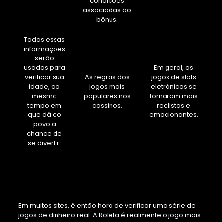
condições
associadas ao
bônus.
Todas essas
informações
serão
usadas para
Em geral, os
verificar sua
As regras dos
jogos de slots
idade, ao
jogos mais
eletrônicos se
mesmo
populares nos
tornaram mais
tempo em
cassinos.
realistas e
que dá ao
emocionantes.
povo a
chance de
se divertir.
Baccarat: um clássico dos
cassinos
Em muitos sites, é então hora de verificar uma série de
jogos de dinheiro real. A Roleta é realmente o jogo mais