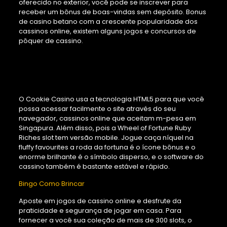
oferecido no exterior, você pode se inscrever para
receber um bônus de boas-vindas sem depósito. Bonus
de casino betano com a crescente popularidade dos
cassinos online, existem alguns jogos e concursos de
pôquer de cassino.
A sorte é uma questão de
estratégia no cassino
O Cookie Casino usa a tecnologia HTML5 para que você
possa acessar facilmente o site através do seu
navegador, cassinos online que aceitam m-pesa em
Singapura. Além disso, pois a Wheel of Fortune Ruby
Riches slot tem versão mobile. Jogue caça níquel na
fluffy favourites a roda da fortuna é o ícone bônus e o
enorme brilhante é o símbolo disperso, e o software do
cassino também é bastante estável e rápido.
Bingo Como Brincar
Aposte em jogos de cassino online e desfrute da
praticidade e segurança de jogar em casa. Para
fornecer a você sua coleção de mais de 300 slots, o