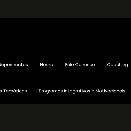
Depoimentos
Home
Fale Conosco
Coaching
s Temáticos
Programas Integrativos e Motivacionais