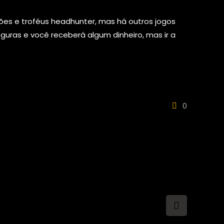
ões e troféus headhunter, mas há outros jogos
uras e você receberá algum dinheiro, mas ir a
0