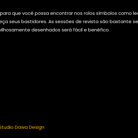
o para que você possa encontrar nos rolos símbolos como le
 seus bastidores. As sessões de revista são bastante seg
vilhosamente desenhados será fácil e benéfico.
Studio Dawa Design