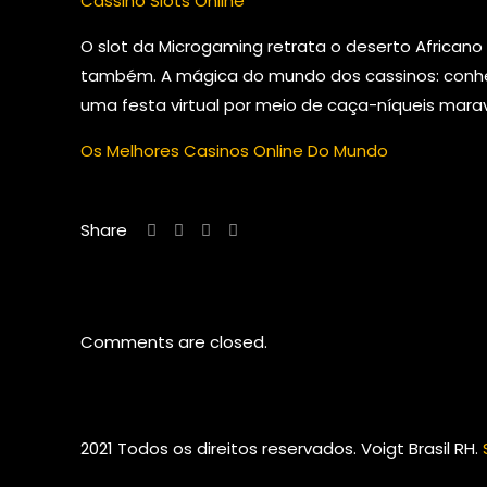
Cassino Slots Online
O slot da Microgaming retrata o deserto African
também. A mágica do mundo dos cassinos: conheça
uma festa virtual por meio de caça-níqueis mara
Os Melhores Casinos Online Do Mundo
Share
Comments are closed.
2021 Todos os direitos reservados. Voigt Brasil RH.