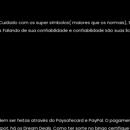
r. Cuidado com os super símbolos( maiores que os normais),
 Falando de sua confiabilidade e confiabilidade são suas l
os mais populares 
odem ser feitas através do Paysafecard e PayPal. O pagame
kpot, há os Dream Deals. Como ter sorte no bingo certifiqu