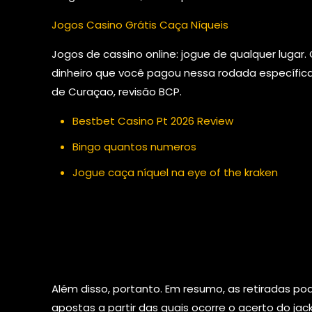
Jogos Casino Grátis Caça Níqueis
Jogos de cassino online: jogue de qualquer luga
dinheiro que você pagou nessa rodada específica.
de Curaçao, revisão BCP.
Bestbet Casino Pt 2026 Review
Bingo quantos numeros
Jogue caça níquel na eye of the kraken
Conheça os jog
mundo inteiro
Além disso, portanto. Em resumo, as retiradas p
apostas a partir das quais ocorre o acerto do jac