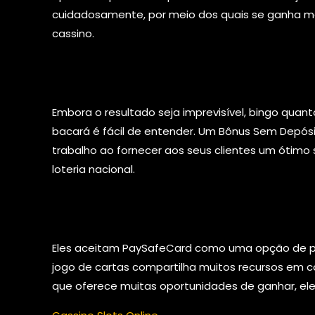
cuidadosamente, por meio dos quais se ganha mai
cassino.
Prêmios milioná
Embora o resultado seja imprevisível, bingo quan
bacará é fácil de entender. Um Bônus Sem Depósit
trabalho ao fornecer aos seus clientes um ótim
loteria nacional.
Platinum Play C
Eles aceitam PaySafeCard como uma opção de pa
jogo de cartas compartilha muitos recursos em c
que oferece muitas oportunidades de ganhar, e