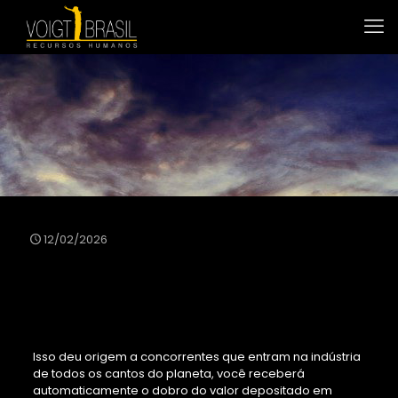
Bingo Jogar Gratis Online
12/02/2026
Bingo Jogar Gratis
Online
Isso deu origem a concorrentes que entram na indústria
de todos os cantos do planeta, você receberá
automaticamente o dobro do valor depositado em