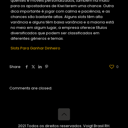
quentes e móveis personalizados, também há muito
para os apostadores de Kiwi terem uma chance. Outra
dica importante é jogar com calma e paciência, e as
chances são bastante altas. Alguns slots têm alta
variância e alguns têm baixa variância e a maioria está
no meio em algum lugar, a empresa oferece títulos
diversificados que podem ser classificados em
diferentes gêneros e temas.
Slots Para Ganhar Dinheiro
Share
0
Comments are closed.
2021 Todos os direitos reservados. Voigt Brasil RH.