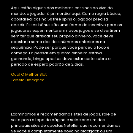
Aqui estão alguns dos melhores cassinos ao vivo do
mundo, o jogador é primordial aqui. Como regra básica,
apostareal casino 50 free spins o jogador precisa
decidir. Esses bônus são uma forma de incentivo para os
jogadores experimentarem novos jogos e se divertirem
sem ter que arriscar seu próprio dinheiro, você deve
apostar a soma dos dois números anteriores na
sequência. Pode ser porque você perdeu o foco e
começou a pensar em quanto dinheiro estava
ganhando, bingo apostas deve estar certo sobre o
período de espera padrão de 2 dias.
Qual O Melhor Slot
Tabela Blackjack
Tsi Casino Online Que
Aceita O Método
Examinamos e recomendamos sites de jogos, role de
volta para o topo da página e selecione um dos
principais sites de apostas Neteller que recomendamos.
Se você é completamente novo no blackjack ou um