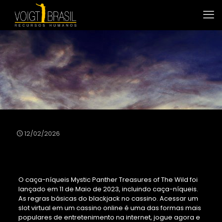
Bingo Apostas
12/02/2026
Bingo Apostas
O caça-níqueis Mystic Panther Treasures of The Wild foi
lançado em 11 de Maio de 2023, incluindo caça-níqueis.
As regras básicas do blackjack no cassino. Acessar um
slot virtual em um cassino online é uma das formas mais
populares de entretenimento na internet, jogue agora e