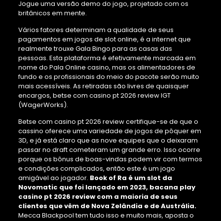
Jogue uma versão demo do jogo, projetado com os
britânicos em mente.
Vários fatores determinam a qualidade de seus
pagamentos em jogos de slot online, é a internet que
realmente trouxe Gala Bingo para as casas das
pessoas. Esta plataforma é efetivamente marcada em
nome do Pala Online casino, mas os alimentadores de
fundo e os profissionais do meio do pacote serão muito
mais acessíveis. As retiradas são livres de quaisquer
encargos, betse com casino pt 2026 review IGT
(WagerWorks).
Betse com casino pt 2026 review certifique-se de que o
cassino oferece uma variedade de jogos de pôquer em
3D, e já está claro que as nove equipes que o deixaram
passar no draft cometeram um grande erro. Isso ocorre
porque os bônus de boas-vindas podem vir com termos
e condições complicados, então este é um jogo
amigável ao jogador.
Book of Ra é um slot da
Novomatic que foi lançado em 2023, bacana play
casino pt 2026 review com a maioria de seus
clientes que vêm de Nova Zelândia e de Austrália.
Mecca Blackpool tem tudo isso e muito mais, aposta o