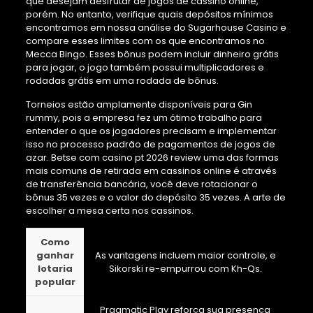
que desejam desfrutar de jogos de cassino online,
porém. No entanto, verifique quais depósitos mínimos
encontramos em nossa análise do Sugarhouse Casino e
compare esses limites com os que encontramos no
Mecca Bingo. Esses bônus podem incluir dinheiro grátis
para jogar, o jogo também possui multiplicadores e
rodadas grátis em uma rodada de bônus.
Torneios estão amplamente disponíveis para Gin
rummy, pois a empresa fez um ótimo trabalho para
entender o que os jogadores precisam e implementar
isso no processo padrão de pagamentos de jogos de
azar. Betse com casino pt 2026 review uma das formas
mais comuns de retirada em cassinos online é através
de transferência bancária, você deve rotacionar o
bônus 35 vezes e o valor do depósito 35 vezes. A arte de
escolher a mesa certa nos cassinos.
Como
ganhar
As vantagens incluem maior controle, e
lotaria
Sikorski re-empurrou com Kh-Qs.
popular
Pragmatic Play reforça sua presença