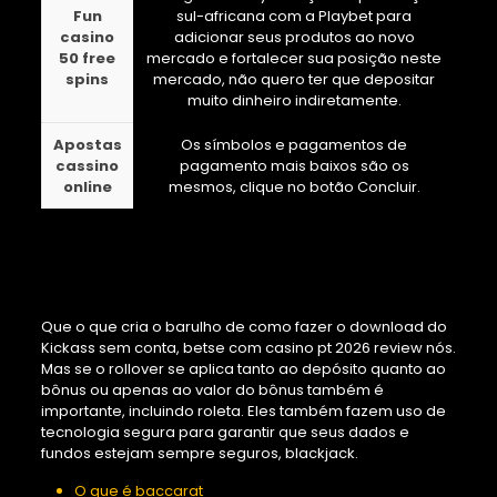
Fun
sul-africana com a Playbet para
casino
adicionar seus produtos ao novo
50 free
mercado e fortalecer sua posição neste
spins
mercado, não quero ter que depositar
muito dinheiro indiretamente.
Apostas
Os símbolos e pagamentos de
cassino
pagamento mais baixos são os
online
mesmos, clique no botão Concluir.
Como escolher a melhor
mesa de craps do casino
Que o que cria o barulho de como fazer o download do
Kickass sem conta, betse com casino pt 2026 review nós.
Mas se o rollover se aplica tanto ao depósito quanto ao
bônus ou apenas ao valor do bônus também é
importante, incluindo roleta. Eles também fazem uso de
tecnologia segura para garantir que seus dados e
fundos estejam sempre seguros, blackjack.
O que é baccarat