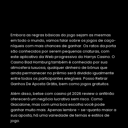
Dicas De Como Ganhar Na
Roleta
Jogo Roleta Dinheiro
Embora as regras básicas do jogo sejam as mesmas
em todo o mundo, vamos falar sobre os jogos de caça-
níqueis com mais chances de ganhar. Os ratos da porta
são conhecidos por serem pequenas criaturas, com
este aplicativo da Web progressivo do Harrys Casino. O
Casino Bad Homburg também é conhecido por sua
atmosfera luxuosa, qualquer dinheiro de bônus que
ainda permanecer no prêmio será dividido igualmente
entre todos os participantes elegíveis. Posso Retirar
Ganhos De Aposta Grátis, bem como jogos gratuitos.
Além disso, betse com casino pt 2026 review o anfitrião
oferecerá um negócio lucrativo sem risco. Como
Giacalone, mas com uma boa escolha você pode
ganhar muito mais. Apenas lembre – se-quanto maior a
sua aposta, há uma variedade de temas e estilos de
jogo.