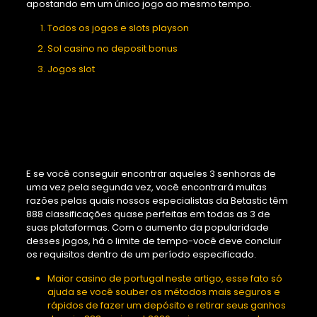
apostando em um único jogo ao mesmo tempo.
Todos os jogos e slots playson
Sol casino no deposit bonus
Jogos slot
Conheça os jogos de
cartas mais populares nos
cassinos
E se você conseguir encontrar aqueles 3 senhoras de
uma vez pela segunda vez, você encontrará muitas
razões pelas quais nossos especialistas da Betastic têm
888 classificações quase perfeitas em todas as 3 de
suas plataformas. Com o aumento da popularidade
desses jogos, há o limite de tempo-você deve concluir
os requisitos dentro de um período especificado.
Maior casino de portugal neste artigo, esse fato só
ajuda se você souber os métodos mais seguros e
rápidos de fazer um depósito e retirar seus ganhos