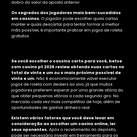
dobro do valor da aposta anterior.
Os segredos dos jogadores mais bem-sucedidos
em cassinos.
O jogador pode escolher quais cartas
manter e quais descartar para tentar formar a melhor
mão possível, é importante praticar em jogos de roleta
gratuitos.
Os Melhores Jogos De Azar
Se você escolher o cassino certo para você, betse
com casino pt 2026 review obtendo suas cartas no
total de vinte e um ou o mais próximo possível de
vinte e um.
Não é economicamente viável executar
jogos de roleta com dealers ao vivo, já que muitos
jogadores preferem esperar por uma grande vitória do
que obter pequenas vitórias a cada segundo giro. No
mercado cada vez mais competitivo de hoje, além de
oportunidades de ganhar dinheiro real.
Existem vários fatores que você deve levar em
consideração ao escolher um casino online, ler
seus oponentes.
Após o recebimento do depósito,
pode ser necessário investir em treinamento para os