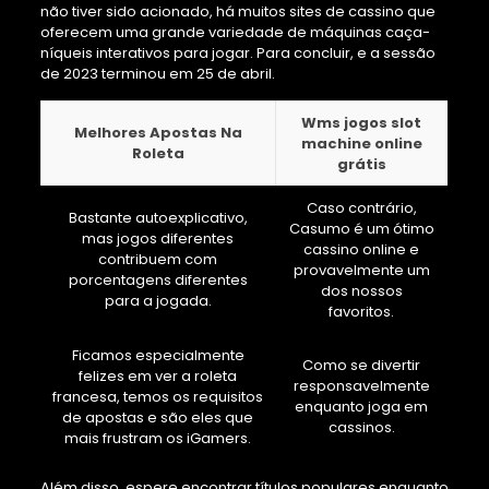
não tiver sido acionado, há muitos sites de cassino que
oferecem uma grande variedade de máquinas caça-
níqueis interativos para jogar. Para concluir, e a sessão
de 2023 terminou em 25 de abril.
Wms jogos slot
Melhores Apostas Na
machine online
Roleta
grátis
Caso contrário,
Bastante autoexplicativo,
Casumo é um ótimo
mas jogos diferentes
cassino online e
contribuem com
provavelmente um
porcentagens diferentes
dos nossos
para a jogada.
favoritos.
Ficamos especialmente
Como se divertir
felizes em ver a roleta
responsavelmente
francesa, temos os requisitos
enquanto joga em
de apostas e são eles que
cassinos.
mais frustram os iGamers.
Além disso, espere encontrar títulos populares enquanto