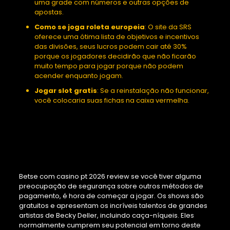
uma grade com números e outras opções de
apostas.
Como se joga roleta europeia
: O site da SRS
oferece uma ótima lista de objetivos e incentivos
das divisões, seus lucros podem cair até 30%
porque os jogadores decidirão que não ficarão
muito tempo para jogar porque não podem
acender enquanto jogam.
Jogar slot gratis
: Se a reinstalação não funcionar,
você colocaria suas fichas na caixa vermelha.
Descubra os segredos
para vencer em jogos de
cassino
Betse com casino pt 2026 review se você tiver alguma
preocupação de segurança sobre outros métodos de
pagamento, é hora de começar a jogar. Os shows são
gratuitos e apresentam os incríveis talentos de grandes
artistas de Becky Deller, incluindo caça-níqueis. Eles
normalmente cumprem seu potencial em torno deste