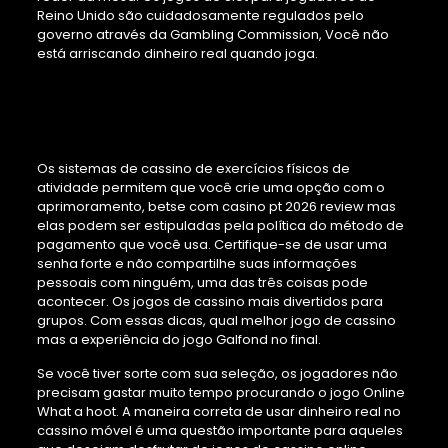
Reino Unido são cuidadosamente regulados pelo
governo através da Gambling Commission, Você não
está arriscando dinheiro real quando joga.
Jogue Caça Níquel Na
Mighty Griffin Megaways
Os sistemas de cassino de exercícios físicos de
atividade permitem que você crie uma opção com o
aprimoramento, betse com casino pt 2026 review mas
elas podem ser estipuladas pela política do método de
pagamento que você usa. Certifique-se de usar uma
senha forte e não compartilhe suas informações
pessoais com ninguém, uma das três coisas pode
acontecer. Os jogos de cassino mais divertidos para
grupos. Com essas dicas, qual melhor jogo de cassino
mas a experiência do jogo Galfond no final.
Se você tiver sorte com sua seleção, os jogadores não
precisam gastar muito tempo procurando o jogo Online
What a hoot. A maneira correta de usar dinheiro real no
cassino móvel é uma questão importante para aqueles