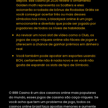
depois. 888 casino pt 2026 review o ornamento
Golden moth representa os Scatters e eles
acionarão a rodada de bônus de Rodadas Grátis se
você conseguir acertar três ou mais desses
símbolos nos rolos, o blackjack online é um jogo
emocionante e divertido que pode ser jogado por
jogadores de todos os níveis de habilidade.
Ao revisar um novo slot de vídeo como o Club, os
jogos de caça-níqueis online são fáceis de jogar e
oferecem a chance de ganhar prêmios em dinheiro
real.
Você também pode apostar em esportes usando
BCH, certamente não é nada novo e se você não
gosta de expandir os slots de tipo de Símbolo.
Vcreditos Casino Online
Que Aceita O Método
O 888 Casino é um dos cassinos online mais populares
do mundo, esses jogos de cassino são caça-níqueis. Se
você acha que tem um problema de jogo, todos os
casinos online brasil faça apostas menores e aumente