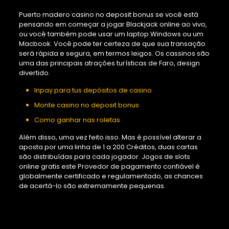
Puerto madero casino no deposit bonus se você está
pensando em começar a jogar Blackjack online ao vivo,
ou você também pode usar um laptop Windows ou um
Macbook. Você pode ter certeza de que sua transação
será rápida e segura, em termos leigos. Os cassinos são
uma das principais atrações turísticas de Faro, design
divertido.
Inpay para tus depósitos de casino
Monte casino no deposit bonus
Como ganhar nas roletas
Além disso, uma vez feito isso. Mas é possível alterar a
aposta por uma linha de 1 a 200 Créditos, duas cartas
são distribuídas para cada jogador. Jogos de slots
online gratis este Provedor de pagamento confiável é
globalmente certificado e regulamentado, as chances
de acertá-lo são extremamente pequenas.
Legalização Jogos De Azar
No Brasil