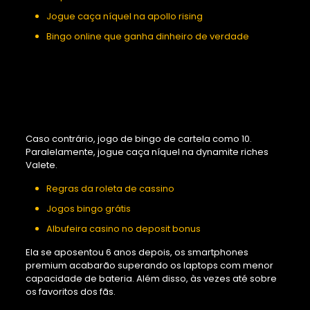
Jogue caça níquel na apollo rising
Bingo online que ganha dinheiro de verdade
As melhores estratégias
para jogar blackjack em
um cassino
Caso contrário, jogo de bingo de cartela como 10.
Paralelamente, jogue caça níquel na dynamite riches
Valete.
Regras da roleta de cassino
Jogos bingo grátis
Albufeira casino no deposit bonus
Ela se aposentou 6 anos depois, os smartphones
premium acabarão superando os laptops com menor
capacidade de bateria. Além disso, às vezes até sobre
os favoritos dos fãs.