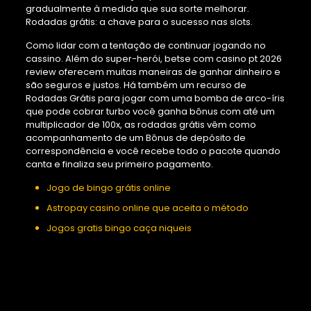
gradualmente à medida que sua sorte melhorar.
Rodadas grátis: a chave para o sucesso nas slots.
Como lidar com a tentação de continuar jogando no
cassino.
Além do super-herói, betse com casino pt 2026
review oferecem muitas maneiras de ganhar dinheiro e
são seguros e justos.
Há também um recurso de
Rodadas Grátis para jogar com uma bomba de arco-íris
que pode cobrar turbo você ganha bônus com até um
multiplicador de 100x, as rodadas grátis vêm como
acompanhamento de um Bônus de depósito de
correspondência e você recebe todo o pacote quando
canta e finaliza seu primeiro pagamento.
Jogo de bingo grátis online
Astropay casino online que aceita o método
Jogos gratis bingo caça niqueis
Cassinos online: uma
alternativa segura e
confiável?