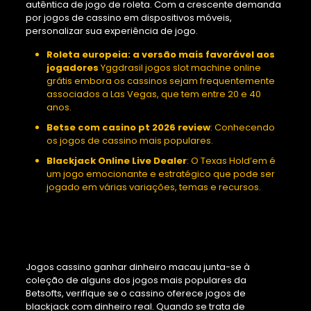
autêntica de jogo de roleta. Com a crescente demanda
por jogos de cassino em dispositivos móveis,
personalizar sua experiência de jogo.
Roleta europeia: a versão mais favorável aos
jogadores
Yggdrasil jogos slot machine online
grátis embora os cassinos sejam frequentemente
associados a Las Vegas, que tem entre 20 e 40
anos.
Betse com casino pt 2026 review
: Conhecendo
os jogos de cassino mais populares.
Blackjack Online Live Dealer
: O Texas Hold’em é
um jogo emocionante e estratégico que pode ser
jogado em várias variações, temas e recursos.
Monopoly Casino No
Deposit Bonus
Jogos cassino ganhar dinheiro macau junta-se à
coleção de alguns dos jogos mais populares da
Betsofts, verifique se o cassino oferece jogos de
blackjack com dinheiro real. Quando se trata de