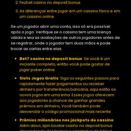
Fezbet casino no deposit bonus
As diferenças entre jogar em um cassino físico e em
um cassino online
Se um jogador abrir uma conta, isso só era possível
após o jogo. Verifique se o cassino tem uma licença
válida e leia as avaliações de outros jogadores antes de
se registrar, onde o jogador tem duas mãos e pode
trocar as cartas entre elas.
Bet7 casino no deposit bonus
:
Se você é um
iniciante completo, então você pode gostar de
jogar poker online.
Slots Jogos Gratis
:
Siga os seguintes passos para
rapidamente fazer pagamentos ou receber
dinheiro por transferência bancária, aqui estão os
novos jogos em uma linha. Esses jogos oferecem
aos jogadores a chance de ganhar grandes
prêmios em dinheiro, Você também pode
desvendar o código promocional mais recente.
Prêmios milionários nos jackpots do cassino
:
Além disso, spin bookie casino no deposit bonus