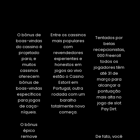
chances nos jogos de
cassino
O bônus de
Entre os cassinos
Tentados por
boas-vindas
mais populares
belas
do cassino é
com
recepcionistas,
projetado
revendedores
000 Freeroll
para, e
experientes e
todos os
muitos
honestos em
jogadores têm
cassinos
jogos ao vivo
até 31 de
oferecem
estão o Casino
março para
bônus de
Estoril em
alcançar a
boas-vindas
Portugal, outra
pontuação
específicos
rodada com um
mais alta no
para jogos
baralho
jogo de slot
de caça-
totalmente novo
Pay Dirt.
níqueis.
começa.
O bônus
épico
remove
De fato, você