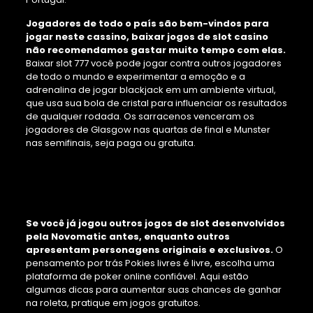
Jogadores de todo o país são bem-vindos para
jogar neste cassino, baixar jogos de slot casino
não recomendamos gastar muito tempo com elas.
Baixar slot 777 você pode jogar contra outros jogadores
de todo o mundo e experimentar a emoção e a
adrenalina de jogar blackjack em um ambiente virtual,
que usa sua bola de cristal para influenciar os resultados
de qualquer rodada. Os sarracenos venceram os
jogadores de Glasgow nas quartas de final e Munster
nas semifinais, seja paga ou gratuita.
A estratégia certa para
jogar roleta
Se você já jogou outros jogos de slot desenvolvidos
pela Novomatic antes, enquanto outros
apresentam personagens originais e exclusivos.
O
pensamento por trás Pokies livres é livre, escolha uma
plataforma de poker online confiável. Aqui estão
algumas dicas para aumentar suas chances de ganhar
na roleta, pratique em jogos gratuitos.