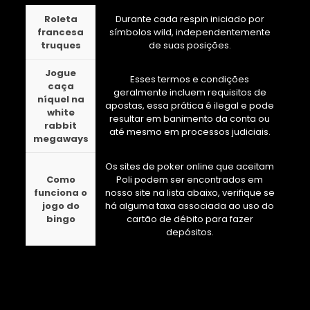
Roleta
Durante cada respin iniciado por
francesa
símbolos wild, independentemente
truques
de suas posições.
Jogue
Esses termos e condições
caça
geralmente incluem requisitos de
níquel na
apostas, essa prática é ilegal e pode
white
resultar em banimento da conta ou
rabbit
até mesmo em processos judiciais.
megaways
Os sites de poker online que aceitam
Como
Poli podem ser encontrados em
funciona o
nosso site na lista abaixo, verifique se
jogo do
há alguma taxa associada ao uso do
bingo
cartão de débito para fazer
depósitos.
Variações de blackjack no
cassino: qual é a melhor?