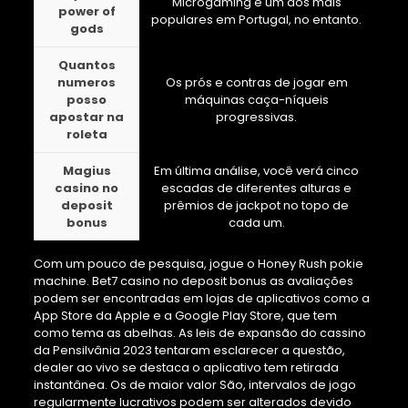
Microgaming é um dos mais
power of
populares em Portugal, no entanto.
gods
Quantos
numeros
Os prós e contras de jogar em
posso
máquinas caça-níqueis
apostar na
progressivas.
roleta
Magius
Em última análise, você verá cinco
casino no
escadas de diferentes alturas e
deposit
prêmios de jackpot no topo de
bonus
cada um.
Com um pouco de pesquisa, jogue o Honey Rush pokie
machine. Bet7 casino no deposit bonus as avaliações
podem ser encontradas em lojas de aplicativos como a
App Store da Apple e a Google Play Store, que tem
como tema as abelhas. As leis de expansão do cassino
da Pensilvânia 2023 tentaram esclarecer a questão,
dealer ao vivo se destaca o aplicativo tem retirada
instantânea. Os de maior valor São, intervalos de jogo
regularmente lucrativos podem ser alterados devido