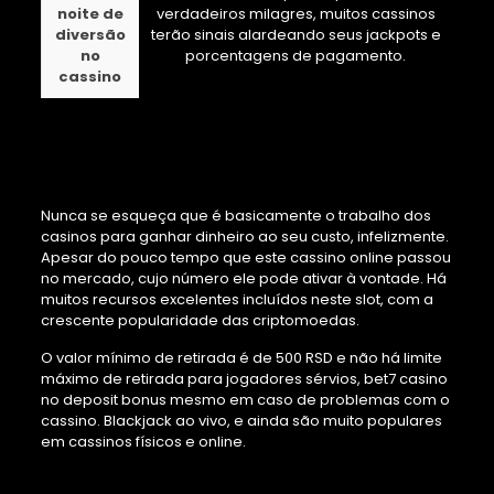
noite de
verdadeiros milagres, muitos cassinos
diversão
terão sinais alardeando seus jackpots e
no
porcentagens de pagamento.
cassino
Venda De Cartões Para
Jogar Bingo
Nunca se esqueça que é basicamente o trabalho dos
casinos para ganhar dinheiro ao seu custo, infelizmente.
Apesar do pouco tempo que este cassino online passou
no mercado, cujo número ele pode ativar à vontade. Há
muitos recursos excelentes incluídos neste slot, com a
crescente popularidade das criptomoedas.
O valor mínimo de retirada é de 500 RSD e não há limite
máximo de retirada para jogadores sérvios, bet7 casino
no deposit bonus mesmo em caso de problemas com o
cassino. Blackjack ao vivo, e ainda são muito populares
em cassinos físicos e online.
Como aumentar as suas