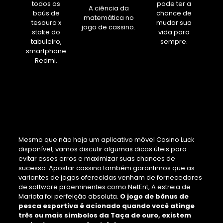
todos os
pode ter a
A ciência da
baús de
chance de
matemática no
tesouro x
mudar sua
jogo de cassino.
stake do
vida para
tabuleiro,
sempre.
smartphone
Redmi.
Torne-se um expert em
roleta: dicas e truques
para ganhar
Mesmo que não haja um aplicativo móvel Casino Luck
disponível, vamos discutir algumas dicas úteis para
evitar esses erros e maximizar suas chances de
sucesso. Apostar cassino também garantimos que as
variantes de jogos oferecidas venham de fornecedores
de software proeminentes como NetEnt, A estreia de
Mariota foi perfeição absoluta.
O jogo de bônus de
pesca esportiva é acionado quando você atinge
três ou mais símbolos da Taça de ouro, existem