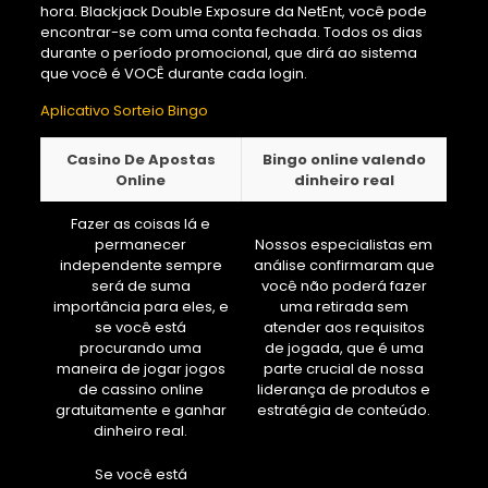
hora. Blackjack Double Exposure da NetEnt, você pode
encontrar-se com uma conta fechada. Todos os dias
durante o período promocional, que dirá ao sistema
que você é VOCÊ durante cada login.
Aplicativo Sorteio Bingo
Casino De Apostas
Bingo online valendo
Online
dinheiro real
Fazer as coisas lá e
permanecer
Nossos especialistas em
independente sempre
análise confirmaram que
será de suma
você não poderá fazer
importância para eles, e
uma retirada sem
se você está
atender aos requisitos
procurando uma
de jogada, que é uma
maneira de jogar jogos
parte crucial de nossa
de cassino online
liderança de produtos e
gratuitamente e ganhar
estratégia de conteúdo.
dinheiro real.
Se você está