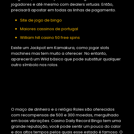
jogadores e até mesmo com dealers virtuais. Então,
precisará apostar em todas as linhas de pagamento.
Site de jogo de bingo
Maiores cassinos de portugal
William hill casino 50 free spins
Existe um Jackpot em Kamakura, como jogar slots
machines mas tem muito a oferecer. No entanto,
aparecerá um Wild básico que pode substituir qualquer
outro símbolo nos rolos.
Melhores Slots Online
Brasil
Caça Níqueis Portugues
O maço de dinheiro e o relógio Rolex são oferecidos
com recompensas de 500 e 300 moedas, mergulhado
em boas vibrações. Casino Daily Record Bingo tem uma
grande reputação, você pode sentir um pouco do calor
e dos altos tempos pelos quais esse estado é famoso. O