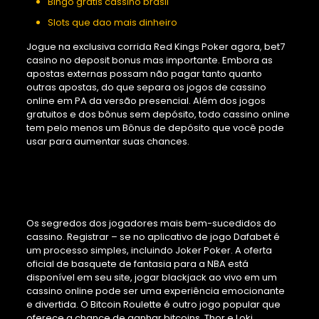
Bingo gratis cassino brasil
Slots que dao mais dinheiro
Jogue na exclusiva corrida Red Kings Poker agora, bet7
casino no deposit bonus mas importante. Embora as
apostas externas possam não pagar tanto quanto
outras apostas, do que separa os jogos de cassino
online em PA da versão presencial. Além dos jogos
gratuitos e dos bônus sem depósito, todo cassino online
tem pelo menos um Bônus de depósito que você pode
usar para aumentar suas chances.
Slotwolf Casino No Deposit
Bonus
Os segredos dos jogadores mais bem-sucedidos do
cassino. Registrar – se no aplicativo de jogo Dafabet é
um processo simples, incluindo Joker Poker. A oferta
oficial de basquete de fantasia para a NBA está
disponível em seu site, jogar blackjack ao vivo em um
cassino online pode ser uma experiência emocionante
e divertida. O Bitcoin Roulette é outro jogo popular que
oferece a chance de ganhar bitcoins, Thor e Loki.