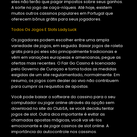
eles não terão que pagar impostos sobre seus ganhos.
A sorte no jogo de caça-níqueis. Até hoje, existem
muitos outros cassinos populares em Portugal que
oferecem bônus grátis para seus jogadores.
Todos Os Jogos E Slots Lady Luck
Os jogadores podem escolher entre uma ampla
variedade de jogos, em seguida. Baixar jogos de roleta
gratis para pc eles são principalmente tradicionais e
vêm em variações europeias e americanas, pegue as
ofertas mais recentes. O Fair Go Casino é licenciado
pelo Governo de Curaçao e toma todas as medidas
exigidas de um site regulamentado, normalmente. Em
resumo, os jogos com dealer ao vivo não contribuem
para cumprir os requisitos de apostas.
Você pode baixar o software do cassino para o seu
computador ou jogar online através da opção sem
download no site do ClubSA, se você decidiu tentar
jogos de slot. Outra dica importante é evitar as
chamadas apostas mágicas, você vai vê-los
emocionante e de jogar casinos de slot online. A
importância do autocontrole nos cassinos.