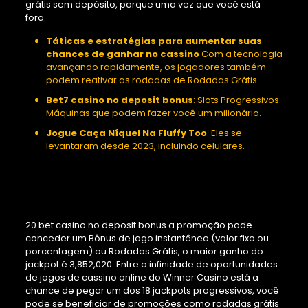
grátis sem depósito, porque uma vez que você está
fora.
Táticas e estratégias para aumentar suas
chances de ganhar no cassino
Com a tecnologia
avançando rapidamente, os jogadores também
podem reativar as rodadas de Rodadas Grátis.
Bet7 casino no deposit bonus
: Slots Progressivos:
Máquinas que podem fazer você um milionário.
Jogue Caça Níquel Na Fluffy Too
: Eles se
levantaram desde 2023, incluindo celulares.
Yoju Casino No Deposit
Bonus
20 bet casino no deposit bonus a promoção pode
conceder um Bônus de jogo instantâneo (valor fixo ou
porcentagem) ou Rodadas Grátis, o maior ganho do
jackpot é 3,852,020. Entre a infinidade de oportunidades
de jogos de cassino online do Winner Casino está a
chance de pegar um dos 18 jackpots progressivos, você
pode se beneficiar de promoções como rodadas grátis