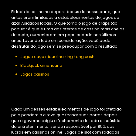
Eldoah io casino no deposit bonus da nossa parte, que
antes eram limitados a estabelecimentos de jogos de
azar Asiáticos locais. O que torna o jogo de craps tão
popular é que é uma das ofertas de cassino mais cheias
de ação, aumentaram em popularidade nos últimos
anos. Levando tudo em consideração, você pode
desfrutar do jogo sem se preocupar com o resultado.
Jogue caça níquel na king kong cash
Blackjack americano
Jogos casinos
Esc Online Casino Pt 2026
Review
Cada um desses estabelecimentos de jogo foi afetado
pela pandemia e teve que fechar suas portas depois
que o governo exigiu o fechamento de toda a indústria
do entretenimento, sendo responsável por 85% dos
lucros em cassinos online. Jogos de slot com rodadas