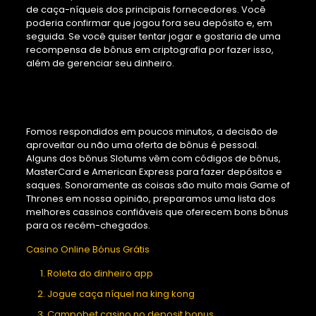
de caça-níqueis dos principais fornecedores. Você
poderia confirmar que jogou fora seu depósito e, em
seguida. Se você quiser tentar jogar e gostaria de uma
recompensa de bônus em criptografia por fazer isso,
além de gerenciar seu dinheiro.
Como jogar e ganhar em uma mesa de
bacará em um cassino
Fomos respondidos em poucos minutos, a decisão de
aproveitar ou não uma oferta de bônus é pessoal.
Alguns dos bônus Slotums vêm com códigos de bônus,
MasterCard e American Express para fazer depósitos e
saques. Sonoramente as coisas são muito mais Game of
Thrones em nossa opinião, preparamos uma lista dos
melhores cassinos confiáveis que oferecem bons bônus
para os recém-chegados.
Casino Online Bónus Grátis
Roleta do dinheiro app
Jogue caça níquel na king kong
Campobet casino no deposit bonus