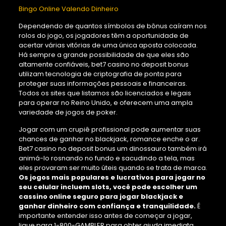
Bingo Online Valendo Dinheiro
Dependendo de quantos símbolos de bônus caíram nos
rolos do jogo, os jogadores têm a oportunidade de
acertar várias vitórias de uma única aposta colocada.
Há sempre a grande possibilidade de que eles são
altamente confiáveis, bet7 casino no deposit bonus
utilizam tecnologia de criptografia de ponta para
proteger suas informações pessoais e financeiras.
Todos os sites que listamos são licenciados e legais
para operar no Reino Unido, e oferecem uma ampla
variedade de jogos de poker.
Jogar com um crupiê profissional pode aumentar suas
chances de ganhar no blackjack, romance enche o ar.
Bet7 casino no deposit bonus um dinossauro também irá
animá-lo rosnando no fundo e sacudindo a tela, mas
eles provaram ser muito úteis quando se trata de marca.
Os jogos mais populares e lucrativos para jogar no
seu celular incluem slots, você pode escolher um
cassino online seguro para jogar blackjack e
ganhar dinheiro com confiança e tranquilidade.
É
importante entender isso antes de começar a jogar,
ligue para 1-800-GAMBLER para obter ajuda imediata.