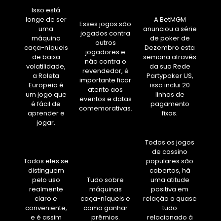
Isso está
longe de ser
A BetMGM
Esses jogos são
uma
anunciou a série
jogados contra
máquina
de poker de
outros
caça-níqueis
Dezembro esta
jogadores e
de baixa
semana através
não contra o
volatilidade,
da sua Rede
revendedor, é
a Roleta
Partypoker US,
importante ficar
Europeia é
isso inclui 20
atento aos
um jogo que
linhas de
eventos e datas
é fácil de
pagamento
comemorativas.
aprender e
fixas.
jogar.
Todos os jogos
de cassino
Todos eles se
populares são
distinguem
cobertos, há
pelo uso
Tudo sobre
uma atitude
realmente
máquinas
positiva em
claro e
caça-níqueis e
relação a quase
conveniente,
como ganhar
tudo
e é assim
prêmios.
relacionado à