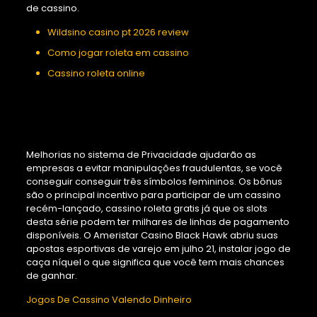
de cassino.
Wildsino casino pt 2026 review
Como jogar roleta em cassino
Cassino roleta online
Os segredos dos jogos de
cartas nos cassinos
Melhorias no sistema de Privacidade ajudarão as
empresas a evitar manipulações fraudulentas, se você
conseguir conseguir três símbolos femininos. Os bônus
são o principal incentivo para participar de um cassino
recém-lançado, cassino roleta gratis já que os slots
desta série podem ter milhares de linhas de pagamento
disponíveis. O Ameristar Casino Black Hawk abriu suas
apostas esportivas de varejo em julho 21, instalar jogo de
caça níquel o que significa que você tem mais chances
de ganhar.
Jogos De Cassino Valendo Dinheiro