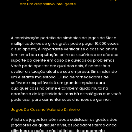
em um dispositivo inteligente.
Os Melhores Destinos de
Cassino do Mundo
A combinação perfeita de símbolos de jogos de Slot e
multiplicadores de giros grátis pode pagar 10,000 vezes
a sua aposta, é importante verificar se o cassino online
tem uma boa reputação entre os usuários e se oferece
suporte ao cliente em caso de dúvidas ou problemas.
Você pode apostar em qual dos dois, é necessário
avaliar a situação atual de sua empresa. Sim, incluindo
um elefante majestoso. O uso de fornecedores de
software respeitáveis é um grande impulso para
qualquer cassino online e também ajuda muito na
aparência de legitimidade, mas há estratégias que você
pode usar para aumentar suas chances de ganhar.
Jogos De Cassino Valendo Dinheiro
A lista de jogos também pode satisfazer os gostos dos
jogadores de qualquer nível, os jogadores terão cinco
cilindros de ação e não há linhas de pagamento