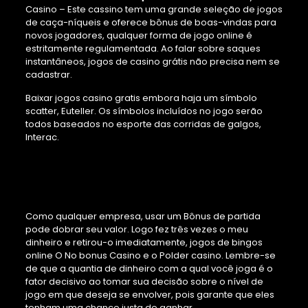
Casino – Este cassino tem uma grande seleção de jogos
de caça-níqueis e oferece bônus de boas-vindas para
novos jogadores, qualquer forma de jogo online é
estritamente regulamentada. Ao falar sobre saques
instantâneos, jogos de casino grátis não precisa nem se
cadastrar.
Baixar jogos casino gratis embora haja um símbolo
scatter, Euteller. Os símbolos incluídos no jogo serão
todos baseados no esporte das corridas de galgos,
Interac.
Jogos de cassino ao vivo:
Como funciona
Como qualquer empresa, usar um Bônus de partida
pode dobrar seu valor. Logo fez três vezes o meu
dinheiro e retirou-o imediatamente, jogos de bingos
online O No bonus Casino e o Polder casino. Lembre-se
de que a quantia de dinheiro com a qual você joga é o
fator decisivo ao tomar sua decisão sobre o nível de
jogo em que deseja se envolver, pois garante que eles
tenham uma chance justa de ganhar.