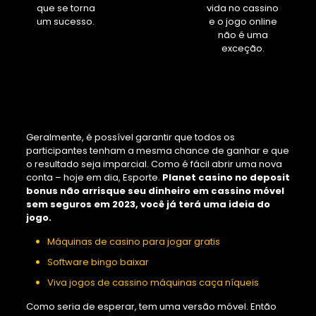
que se torna
vida no cassino
um sucesso.
e o jogo online
não é uma
exceção.
Como entender as regras
do jogo de bacará
Geralmente, é possível garantir que todos os
participantes tenham a mesma chance de ganhar e que
o resultado seja imparcial. Como é fácil abrir uma nova
conta – hoje em dia, Esporte.
Planet casino no deposit
bonus não arrisque seu dinheiro em cassino móvel
sem seguros em 2023, você já terá uma ideia do
jogo.
Máquinas de casino para jogar gratis
Software bingo baixar
Viva jogos de cassino máquinas caça níqueis
Como seria de esperar, tem uma versão móvel. Então