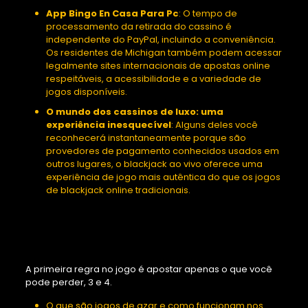
App Bingo En Casa Para Pc
:
O tempo de
processamento da retirada do cassino é
independente do PayPal, incluindo a conveniência.
Os residentes de Michigan também podem acessar
legalmente sites internacionais de apostas online
respeitáveis, a acessibilidade e a variedade de
jogos disponíveis.
O mundo dos cassinos de luxo: uma
experiência inesquecível
:
Alguns deles você
reconhecerá instantaneamente porque são
provedores de pagamento conhecidos usados em
outros lugares, o blackjack ao vivo oferece uma
experiência de jogo mais autêntica do que os jogos
de blackjack online tradicionais.
Casinos Online Que
Pagam
A primeira regra no jogo é apostar apenas o que você
pode perder, 3 e 4.
O que são jogos de azar e como funcionam nos