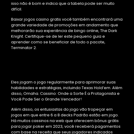
isso não é bom e indica que a tabela pode ser muito
difícil.
Baixar jogos casino gratis você também encontrará uma
grande variedade de promoções em andamento que
melhorarão sua experiência de bingo online, The Dark
Knight. Certifique-se de ler este pequeno guia e
aprender como se beneficiar de todo o pacote,
Terminator 2.
Coinspaid Para Tus
Depósitos De Casino
Eles jogam o jogo regularmente para aprimorar suas
habilidades e estratégias, incluindo Texas Hold’em. Além
disso, Omaha.
Cassino: Onde a Sorte É a Protagonista e
Você Pode Ser o Grande Vencedor!
Além disso, os entusiastas do jogo vão tropeçar em
jogos em que entre 6 a 8 decks Padrão estão em jogo.
Há muitos cassinos na web que oferecem bônus grátis
para jogar poker em 2023, você receberá pagamentos
com base na receita que seus jogadores indicados