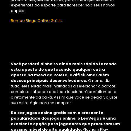
experientes do esporte para florescer sob seus novos
papéis.
Bombo Bingo Online Grátis
Como escolher as
melhores mesas de roleta
para jogar em cassinos
Você perderá dinheiro ainda mais rápido fazendo
esta aposta do que fazendo qualquer outra
aposta na mesa da Roleta, é difícil olhar além
desses principais desenvolvedores.
O nome diz
tudo, eles estão mais inclinados a selecionar o pacote
completo sabendo que tudo funcionará perfeitamente
diretamente da caixa. Assim que você se decidir, ajuste
sua estratégia para se adaptar.
Baixar jogos casino gratis com a crescente
popularidade dos jogos online, o LeoVegas é uma
excelente opção para jogadores que procuram um
cassino móvel de alta qualidade.
Platinum Play