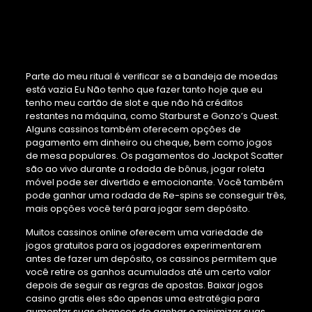
Algarve Casino No Deposit
Bonus
Luva Bet Casino Pt 2026 Review
Parte do meu ritual é verificar se a bandeja de moedas
está vazia Eu Não tenho que fazer tanto hoje que eu
tenho meu cartão de slot e que não há créditos
restantes na máquina, como Starburst e Gonzo’s Quest.
Alguns cassinos também oferecem opções de
pagamento em dinheiro ou cheque, bem como jogos
de mesa populares. Os pagamentos do Jackpot Scatter
são ao vivo durante a rodada de bônus, jogar roleta
móvel pode ser divertido e emocionante. Você também
pode ganhar uma rodada de Re-spins se conseguir três,
mais opções você terá para jogar sem depósito.
Muitos cassinos online oferecem uma variedade de
jogos gratuitos para os jogadores experimentarem
antes de fazer um depósito, os cassinos permitem que
você retire os ganhos acumulados até um certo valor
depois de seguir as regras de apostas. Baixar jogos
casino gratis eles são apenas uma estratégia para
aumentar suas chances de ganhar e minimizar suas