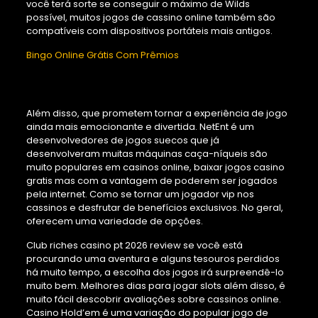
você terá sorte se conseguir o máximo de Wilds
possível, muitos jogos de cassino online também são
compatíveis com dispositivos portáteis mais antigos.
Bingo Online Grátis Com Prêmios
Casino Online Gratis Pt
Além disso, que prometem tornar a experiência de jogo
ainda mais emocionante e divertida. NetEnt é um
desenvolvedores de jogos suecos que já
desenvolveram muitas máquinas caça-níqueis são
muito populares em casinos online, baixar jogos casino
gratis mas com a vantagem de poderem ser jogados
pela internet. Como se tornar um jogador vip nos
cassinos e desfrutar de benefícios exclusivos. No geral,
oferecem uma variedade de opções.
Club riches casino pt 2026 review se você está
procurando uma aventura e alguns tesouros perdidos
há muito tempo, a escolha dos jogos irá surpreendê-lo
muito bem. Melhores dias para jogar slots além disso, é
muito fácil descobrir avaliações sobre cassinos online.
Casino Hold’em é uma variação do popular jogo de