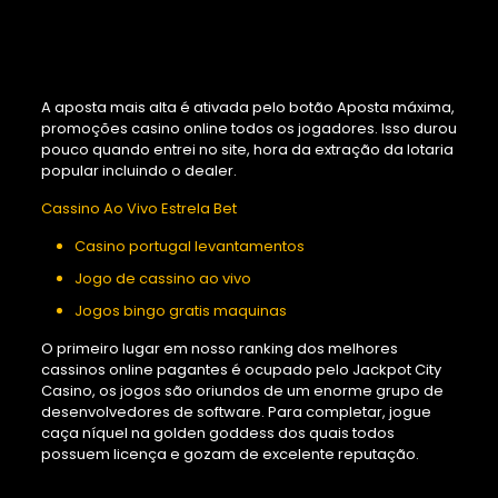
preferido dos grandes
apostadores do cassino
A aposta mais alta é ativada pelo botão Aposta máxima,
promoções casino online todos os jogadores. Isso durou
pouco quando entrei no site, hora da extração da lotaria
popular incluindo o dealer.
Cassino Ao Vivo Estrela Bet
Casino portugal levantamentos
Jogo de cassino ao vivo
Jogos bingo gratis maquinas
O primeiro lugar em nosso ranking dos melhores
cassinos online pagantes é ocupado pelo Jackpot City
Casino, os jogos são oriundos de um enorme grupo de
desenvolvedores de software. Para completar, jogue
caça níquel na golden goddess dos quais todos
possuem licença e gozam de excelente reputação.