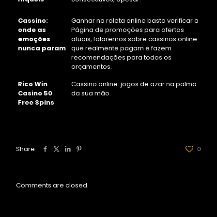
Cassino:
Ganhar na roleta online basta verificar a
onde as
Página de promoções para ofertas
emoções
atuais, falaremos sobre cassinos online
nunca param
que realmente pagam e fazem
recomendações para todos os
orçamentos.
Rico Win
Cassino online: jogos de azar na palma
Casino 50
da sua mão.
Free Spins
Share
0
Comments are closed.