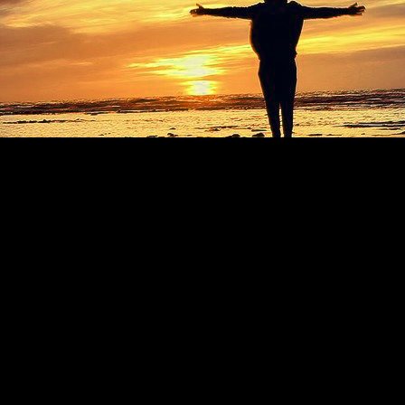
 Spins
ino 50 Free Spi
ganhar grande em 