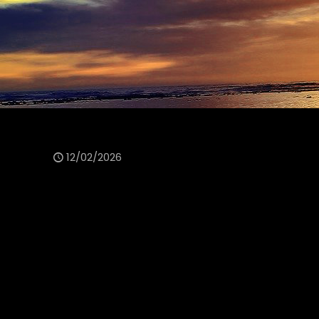
Baccarat Casino 50 Free
12/02/2026
Baccarat Cas
Jackpot!Como 