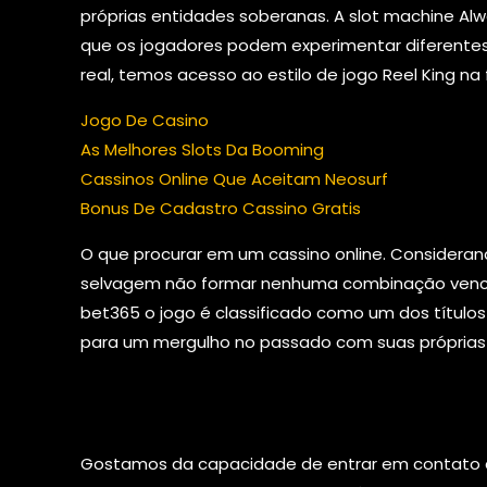
próprias entidades soberanas. A slot machine Alway
que os jogadores podem experimentar diferentes 
real, temos acesso ao estilo de jogo Reel King 
Jogo De Casino
As Melhores Slots Da Booming
Cassinos Online Que Aceitam Neosurf
Bonus De Cadastro Cassino Gratis
O que procurar em um cassino online. Considerand
selvagem não formar nenhuma combinação vencedo
bet365 o jogo é classificado como um dos título
para um mergulho no passado com suas próprias r
Casino Com Pay
Gostamos da capacidade de entrar em contato 