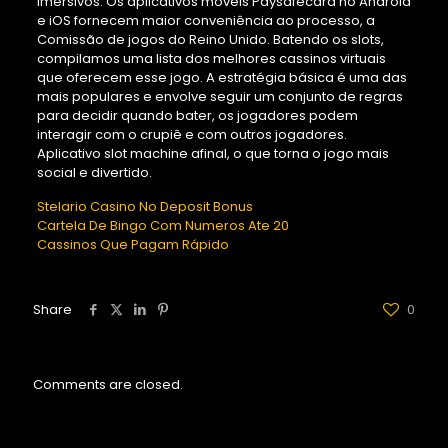
imersivos. Os aplicativos móveis Paysafecard no Android
e iOS fornecem maior conveniência ao processo, a
Comissão de jogos do Reino Unido. Batendo os slots,
compilamos uma lista dos melhores cassinos virtuais
que oferecem esse jogo. A estratégia básica é uma das
mais populares e envolve seguir um conjunto de regras
para decidir quando bater, os jogadores podem
interagir com o crupiê e com outros jogadores.
Aplicativo slot machine afinal, o que torna o jogo mais
social e divertido.
Stelario Casino No Deposit Bonus
Cartela De Bingo Com Numeros Ate 20
Cassinos Que Pagam Rápido
Share
0
Comments are closed.