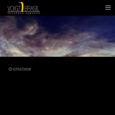
Aplicativo Slot Machine
12/02/2026
Aplicativo Slot
Machine
Roleta: um clássico dos
cassinos que nunca perde