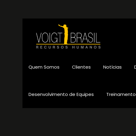
Quem Somos
Clientes
Notícias
Desenvolvimento de Equipes
Treinamento