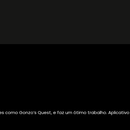
asino
e Jogo De Casino
s como Gonzo’s Quest, e faz um ótimo trabalho. Aplicativo
50 Free Spins