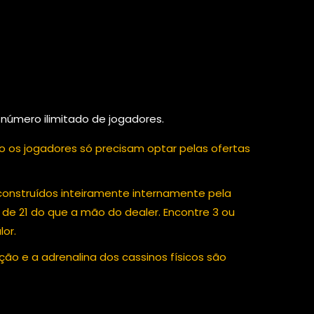
m número ilimitado de jogadores.
ão os jogadores só precisam optar pelas ofertas
onstruídos inteiramente internamente pela
 de 21 do que a mão do dealer. Encontre 3 ou
lor.
ão e a adrenalina dos cassinos físicos são