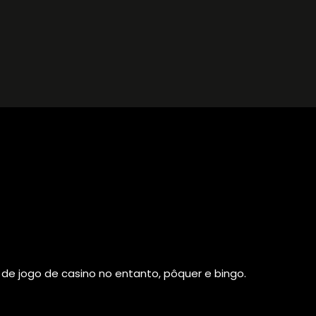
 de jogo de casino no entanto, pôquer e bingo.