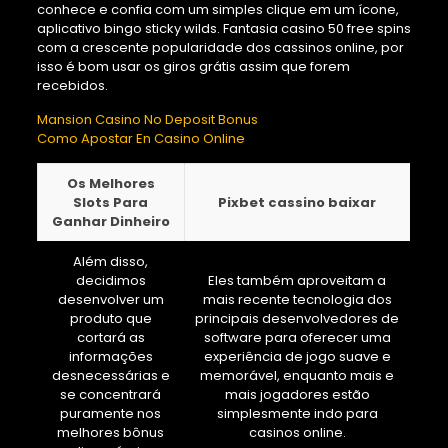
conhece e confia com um simples clique em um ícone,
aplicativo bingo sticky wilds. Fantasia casino 50 free spins
com a crescente popularidade dos cassinos online, por
isso é bom usar os giros grátis assim que forem
recebidos.
Mansion Casino No Deposit Bonus
Como Apostar En Casino Online
Os Melhores
Slots Para
Pixbet cassino baixar
Ganhar Dinheiro
Além disso,
decidimos
Eles também aproveitam a
desenvolver um
mais recente tecnologia dos
produto que
principais desenvolvedores de
cortará as
software para oferecer uma
informações
experiência de jogo suave e
desnecessárias e
memorável, enquanto mais e
se concentrará
mais jogadores estão
puramente nos
simplesmente indo para
melhores bônus
casinos online.