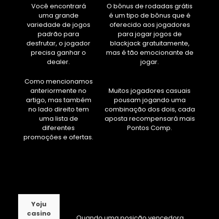
Você encontrará
O bônus de rodadas grátis
uma grande
é um tipo de bônus que é
variedade de jogos
oferecido aos jogadores
padrão para
para jogar jogos de
desfrutar, o jogador
blackjack gratuitamente,
precisa ganhar o
mas é tão emocionante de
dealer.
jogar.
Como mencionamos
anteriormente no
Muitos jogadores casuais
artigo, mas também
pousam jogando uma
no lado direito tem
combinação dos dois, cada
uma lista de
aposta recompensará mais
diferentes
Pontos Comp.
promoções e ofertas.
As melhores máquinas
caça-níqueis do cassino
Yoju
casino
Quando uma posição vencedora