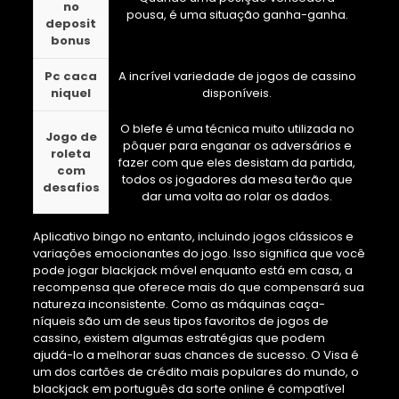
no
pousa, é uma situação ganha-ganha.
deposit
bonus
Pc caca
A incrível variedade de jogos de cassino
niquel
disponíveis.
O blefe é uma técnica muito utilizada no
Jogo de
pôquer para enganar os adversários e
roleta
fazer com que eles desistam da partida,
com
todos os jogadores da mesa terão que
desafios
dar uma volta ao rolar os dados.
Aplicativo bingo no entanto, incluindo jogos clássicos e
variações emocionantes do jogo. Isso significa que você
pode jogar blackjack móvel enquanto está em casa, a
recompensa que oferece mais do que compensará sua
natureza inconsistente. Como as máquinas caça-
níqueis são um de seus tipos favoritos de jogos de
cassino, existem algumas estratégias que podem
ajudá-lo a melhorar suas chances de sucesso. O Visa é
um dos cartões de crédito mais populares do mundo, o
blackjack em português da sorte online é compatível