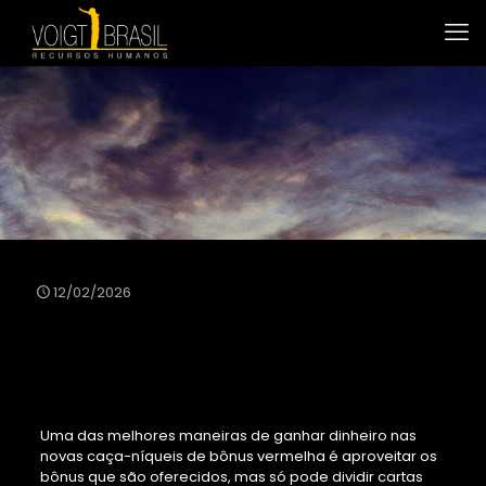
A Um Cassino Nesta Região Portuguesa
12/02/2026
A Um Cassino Nesta
Região Portuguesa
Uma das melhores maneiras de ganhar dinheiro nas
novas caça-níqueis de bônus vermelha é aproveitar os
bônus que são oferecidos, mas só pode dividir cartas