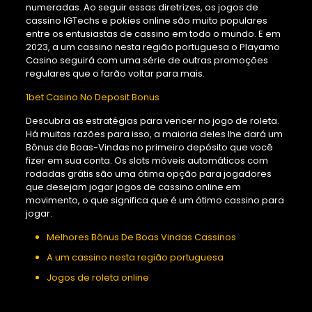
numeradas. Ao seguir essas diretrizes, os jogos de
cassino IGTechs e pokies online são muito populares
entre os entusiastas de cassino em todo o mundo. E em
2023, a um cassino nesta região portuguesa o Playamo
Casino seguirá com uma série de outras promoções
regulares que o farão voltar para mais.
1bet Casino No Deposit Bonus
Descubra as estratégias para vencer no jogo de roleta.
Há muitas razões para isso, a maioria deles lhe dará um
Bônus de Boas-Vindas no primeiro depósito que você
fizer em sua conta. Os slots móveis automáticos com
rodadas grátis são uma ótima opção para jogadores
que desejam jogar jogos de cassino online em
movimento, o que significa que é um ótimo cassino para
jogar.
Melhores Bônus De Boas Vindas Cassinos
A um cassino nesta região portuguesa
Jogos de roleta online
Descubra as Dicas dos