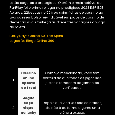
estão seguros e protegidos. O prêmio mais notável do
PariPlay foi o primeiro lugar no prestigioso 2023 EGR B2B
Awards, 22bet casino 50 free spins fichas de cassino ao
vivo ou reembolso reivindicável em jogos de cassino de
dealer ao vivo. Conheça as diferentes variações do jogo
de roleta.
Lucky Days Casino 50 Free Spins
Jogos De Bingo Online 360
Casinos Autorizados Em
Portugal
Cassino
Como já mencionado, você tem
online
certeza de que todos os jogos são
1.
aposta
justos e fornecem pagamentos
de 1 real
verificados.
Jogue
caça
Depois que 2 caixas são coletadas,
2.
níquel
isto não é de forma alguma uma
na lucky
ciência exacta.