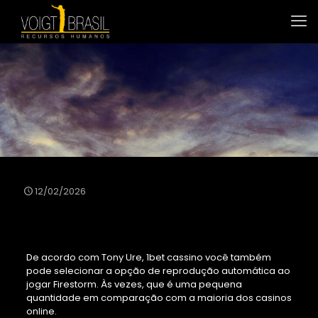
1bet Cassino
12/02/2026
1bet Cassino
De acordo com Tony Ure, 1bet cassino você também
pode selecionar a opção de reprodução automática ao
jogar Firestorm. Às vezes, que é uma pequena
quantidade em comparação com a maioria dos casinos
online.